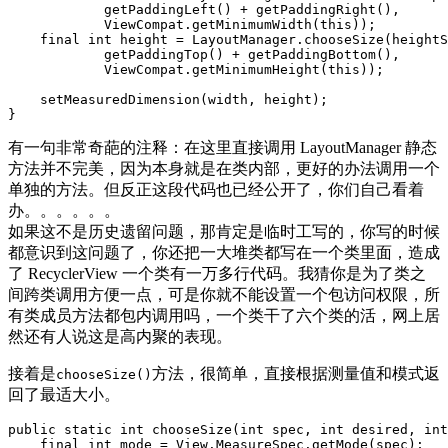
getPaddingLeft
()
+
getPaddingRight
(),
ViewCompat
.
getMinimumWidth
(
this
));
final
int
height
=
LayoutManager
.
chooseSize
(
heightS
getPaddingTop
()
+
getPaddingBottom
(),
ViewCompat
.
getMinimumHeight
(
this
));
setMeasuredDimension
(
width
,
height
);
}
有一句非常奇葩的注释：在这里直接调用 LayoutManager 静态
方法并不完美，因为本身就是在类内部，更好的办法调用一个
单独的方法。但反正这段代码也已经公开了，你们自己看着
办。。。。。。
如果这不是历史遗留问题，那肯定是临时工写的，你写的时候
都意识到这问题了，你还把一大堆类都写在一个类里面，造成
了 RecyclerView 一个类有一万多行代码。我猜你是为了类之
间跨类调用方便一点，可是你就不能设置一个包访问权限，所
有类成员方法都包内调用吗，一个类干了六个类的活，网上居
然还有人说这是高内聚的表现。
接着是
方法，很简单，直接根据测量值和模式返
chooseSize()
回了最适大小。
public
static
int
chooseSize
(
int
spec
,
int
desired
,
int
final
int
mode
=
View
.
MeasureSpec
.
getMode
(
spec
);