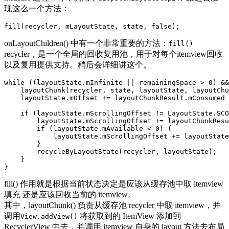
现这么一个方法：
fill
(
recycler
,
mLayoutState
,
state
,
false
);
onLayoutChildren() 中有一个非常重要的方法：
fill()
recycler，是一个全局的回收复用池，用于对每个itemview回收
以及复用提供支持。稍后会详细讲这个。
while
((
layoutState
.
mInfinite
||
remainingSpace
>
0
)
&&
layoutChunk
(
recycler
,
state
,
layoutState
,
layoutChu
layoutState
.
mOffset
+=
layoutChunkResult
.
mConsumed
if
(
layoutState
.
mScrollingOffset
!=
LayoutState
.
SCO
layoutState
.
mScrollingOffset
+=
layoutChunkResu
if
(
layoutState
.
mAvailable
<
0
)
{
layoutState
.
mScrollingOffset
+=
layoutState
}
recycleByLayoutState
(
recycler
,
layoutState
);
}
}
fill() 作用就是根据当前状态决定是应该从缓存池中取 itemview
填充 还是应该回收当前的 itemview。
其中，layoutChunk() 负责从缓存池 recycler 中取 itemview，并
调用
将获取到的 ItemView 添加到
View.addView()
RecyclerView 中去，并调用 itemview 自身的 layout 方法去布局