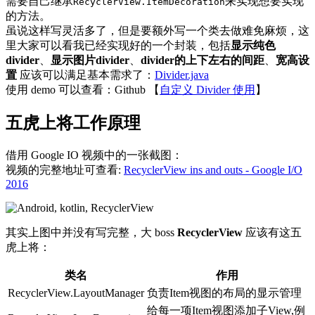
需要自己继承
来实现想要实现
RecyclerView.ItemDecoration
的方法。
虽说这样写灵活多了，但是要额外写一个类去做难免麻烦，这
里大家可以看我已经实现好的一个封装，包括
显示纯色
divider
、
显示图片divider
、
divider的上下左右的间距
、
宽高设
置
应该可以满足基本需求了：
Divider.java
使用 demo 可以查看：Github 【
自定义 Divider 使用
】
五虎上将工作原理
借用 Google IO 视频中的一张截图：
视频的完整地址可查看:
RecyclerView ins and outs - Google I/O
2016
其实上图中并没有写完整，大 boss
RecyclerView
应该有这五
虎上将：
类名
作用
RecyclerView.LayoutManager
负责Item视图的布局的显示管理
给每一项Item视图添加子View,例