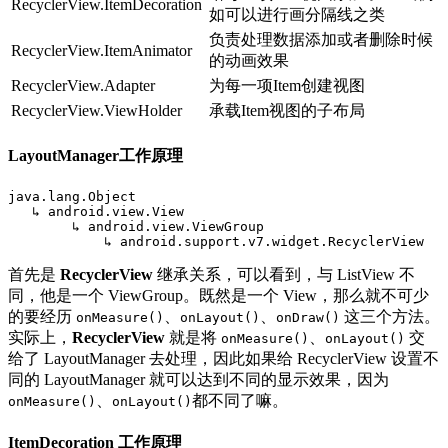
RecyclerView.ItemDecoration
如可以进行画分隔线之类
负责处理数据添加或者删除时候
RecyclerView.ItemAnimator
的动画效果
RecyclerView.Adapter
为每一项Item创建视图
RecyclerView.ViewHolder
承载Item视图的子布局
LayoutManager工作原理
java
.
lang
.
Object
↳
android
.
view
.
View
↳
android
.
view
.
ViewGroup
↳
android
.
support
.
v7
.
widget
.
RecyclerView
首先是
RecyclerView
继承关系，可以看到，与 ListView 不
同，他是一个 ViewGroup。既然是一个 View，那么就不可少
的要经历
、
、
这三个方法。
onMeasure()
onLayout()
onDraw()
实际上，
RecyclerView
就是将
、
交
onMeasure()
onLayout()
给了 LayoutManager 去处理，因此如果给 RecyclerView 设置不
同的 LayoutManager 就可以达到不同的显示效果，因为
、
都不同了嘛。
onMeasure()
onLayout()
ItemDecoration 工作原理