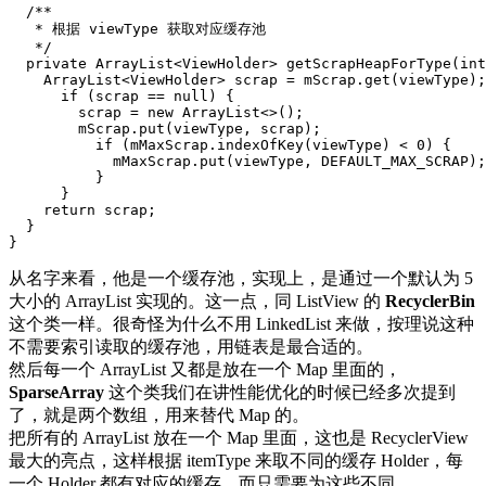
/**

   * 根据 viewType 获取对应缓存池

   */
private
ArrayList
<
ViewHolder
>
getScrapHeapForType
(
int
ArrayList
<
ViewHolder
>
scrap
=
mScrap
.
get
(
viewType
);
if
(
scrap
==
null
)
{
scrap
=
new
ArrayList
<>();
mScrap
.
put
(
viewType
,
scrap
);
if
(
mMaxScrap
.
indexOfKey
(
viewType
)
<
0
)
{
mMaxScrap
.
put
(
viewType
,
DEFAULT_MAX_SCRAP
);
}
}
return
scrap
;
}
}
从名字来看，他是一个缓存池，实现上，是通过一个默认为 5
大小的 ArrayList 实现的。这一点，同 ListView 的
RecyclerBin
这个类一样。很奇怪为什么不用 LinkedList 来做，按理说这种
不需要索引读取的缓存池，用链表是最合适的。
然后每一个 ArrayList 又都是放在一个 Map 里面的，
SparseArray
这个类我们在讲性能优化的时候已经多次提到
了，就是两个数组，用来替代 Map 的。
把所有的 ArrayList 放在一个 Map 里面，这也是 RecyclerView
最大的亮点，这样根据 itemType 来取不同的缓存 Holder，每
一个 Holder 都有对应的缓存，而只需要为这些不同