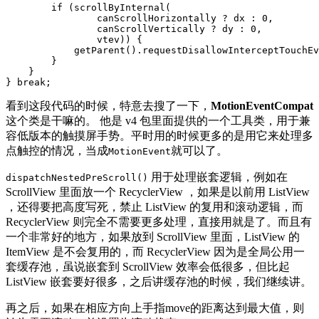
if
(
scrollByInternal
(
canScrollHorizontally
?
dx
:
0
,
canScrollVertically
?
dy
:
0
,
vtev
))
{
getParent
().
requestDisallowInterceptTouchEv
}
}
}
break
;
看到这段代码的时候，特意去搜了一下，
MotionEventCompat
这个类是干嘛的。 他是 v4 包里面提供的一个工具类，用于兼
容低版本的触摸屏手势。平时用的时候更多的是用它来处理多
点触控的情况，当成
就可以了。
MotionEvent
用于处理嵌套逻辑，例如在
dispatchNestedPreScroll()
ScrollView 里面放一个 RecyclerView ，如果是以前用 ListView
，还得要把高度写死，禁止 ListView 的复用和滚动逻辑，而
RecyclerView 则完全不需要更多处理，直接用就是了。而且有
一个非常好的地方，如果放到 ScrollView 里面，ListView 的
ItemView 是不会复用的，而 RecyclerView 因为是全局公用一
套缓存池，虽说嵌套到 ScrollView 效率会低很多，但比起
ListView 嵌套要好很多，之后讲缓存池的时候，我们继续讲。
再之后，如果在相应方向上手指move的距离达到最大值，则