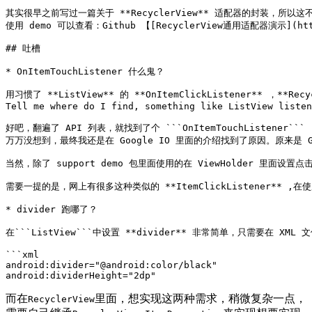
其实很早之前写过一篇关于 **RecyclerView** 适配器的封装，所以这不再赘述了
使用 demo 可以查看：Github 【[RecyclerView通用适配器演示](https://g
## 吐槽 

* OnItemTouchListener 什么鬼？ 

用习惯了 **ListView** 的 **OnItemClickListener** ，**Recyc
Tell me where do I find, something like ListView listen
好吧，翻遍了 API 列表，就找到了个 ```OnItemTouchListener
万万没想到，最终我还是在 Google IO 里面的介绍找到了原因。原来是 Googl
当然，除了 support demo 包里面使用的在 ViewHolder 里面设置点击事件以外，我
需要一提的是，网上有很多这种类似的 **ItemClickListener** ,
* divider 跑哪了？

在```ListView```中设置 **divider** 非常简单，只需要在 XML
```xml

android:divider="@android:color/black"

而在
里面，想实现这两种需求，稍微复杂一点，
RecyclerView