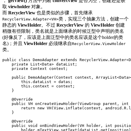
，
getView()
方法中判断
convertView
是否为空，创建还是获
取
viewholder
对象。
而
RecyclerView
也是类似的步骤，首先继承
类，实现三个抽象方法，创建一个
RecyclerView.Adapter<VH>
静态的
ViewHolder
。不过
RecyclerView
的
ViewHolder
创建
稍微有些限制，类名就是上面继承的时候泛型中声明的类名
(好像反了，应该是上面泛型中的类名应该是这个holder的类
名)；并且
ViewHolder
必须继承自
RecyclerView.ViewHolder
类。
public
class
DemoAdapter
extends
RecyclerView
.
Adapter
<
D
private
List
<
Data
>
dataList
;
private
Context
context
;
public
DemoAdapter
(
Context
context
,
ArrayList
<
Data
>
this
.
dataList
=
datas
;
this
.
context
=
context
;
}
@Override
public
VH
onCreateViewHolder
(
ViewGroup
parent
,
int
return
new
VH
(
View
.
inflate
(
context
,
android
.
R
.
l
}
@Override
public
void
onBindViewHolder
(
VH
holder
,
int
positio
holder
.
mTextView
.
setText
(
dataList
.
get
(
position
)