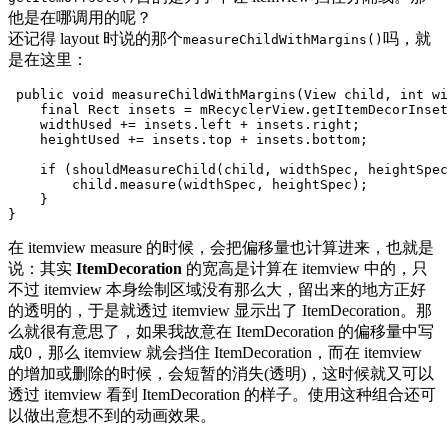
他是在哪调用的呢？
还记得 layout 时说的那个
吗，就
measureChildWithMargins()
是在这里：
public
void
measureChildWithMargins
(
View
child
,
int
wi
final
Rect
insets
=
mRecyclerView
.
getItemDecorInset
widthUsed
+=
insets
.
left
+
insets
.
right
;
heightUsed
+=
insets
.
top
+
insets
.
bottom
;
if
(
shouldMeasureChild
(
child
,
widthSpec
,
heightSpec
child
.
measure
(
widthSpec
,
heightSpec
);
}
}
在 itemview measure 的时候，会把偏移量也计算进来，也就是
说：其实
ItemDecoration
的宽高是计算在 itemview 中的，只
不过 itemview 本身绘制区域没有那么大，留出来的地方正好
的透明的，于是就透过 itemview 显示出了 ItemDecoration。那
么就很有意思了，如果我故意在 ItemDecoration 的偏移量中写
成0，那么 itemview 就会挡住 ItemDecoration，而在 itemview
的增加或删除的时候，会短暂的消失(透明)，这时候就又可以
透过 itemview 看到 ItemDecoration 的样子。使用这种组合还可
以做出意想不到的动画效果。