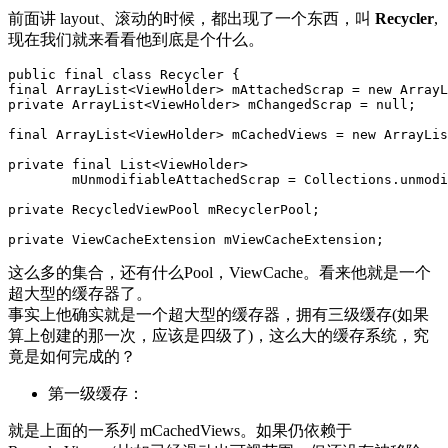
前面讲 layout、滚动的时候，都出现了一个东西，叫
Recycler
,
现在我们就来看看他到底是个什么。
public
final
class
Recycler
{
final
ArrayList
<
ViewHolder
>
mAttachedScrap
=
new
ArrayL
private
ArrayList
<
ViewHolder
>
mChangedScrap
=
null
;
final
ArrayList
<
ViewHolder
>
mCachedViews
=
new
ArrayLis
private
final
List
<
ViewHolder
>
mUnmodifiableAttachedScrap
=
Collections
.
unmodi
private
RecycledViewPool
mRecyclerPool
;
private
ViewCacheExtension
mViewCacheExtension
;
这么多的集合，还有什么Pool，ViewCache。看来他就是一个
超大型的缓存器了。
事实上他确实就是一个超大型的缓存器，拥有三级缓存(如果
算上创建的那一次，应该是四级了)，这么大的缓存系统，究
竟是如何完成的？
第一级缓存：
就是上面的一系列 mCachedViews。如果仍依赖于