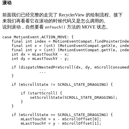
滚动
前面我们已经完整的走完了 RecyclerView 的绘制流程。接下
来我们再看看它在滚动的时候代码又是怎么调用的。
说到滚动，自然要看
方法的 MOVE 状态。
onTouch()
case
MotionEvent
.
ACTION_MOVE
:
{
final
int
index
=
MotionEventCompat
.
findPointerInde
final
int
x
=
(
int
)
(
MotionEventCompat
.
getX
(
e
,
inde
final
int
y
=
(
int
)
(
MotionEventCompat
.
getY
(
e
,
inde
int
dx
=
mLastTouchX
-
x
;
int
dy
=
mLastTouchY
-
y
;
if
(
dispatchNestedPreScroll
(
dx
,
dy
,
mScrollConsumed
...
}
if
(
mScrollState
!=
SCROLL_STATE_DRAGGING
)
{
...
if
(
startScroll
)
{
setScrollState
(
SCROLL_STATE_DRAGGING
);
}
}
if
(
mScrollState
==
SCROLL_STATE_DRAGGING
)
{
mLastTouchX
=
x
-
mScrollOffset
[
0
];
mLastTouchY
=
y
-
mScrollOffset
[
1
];