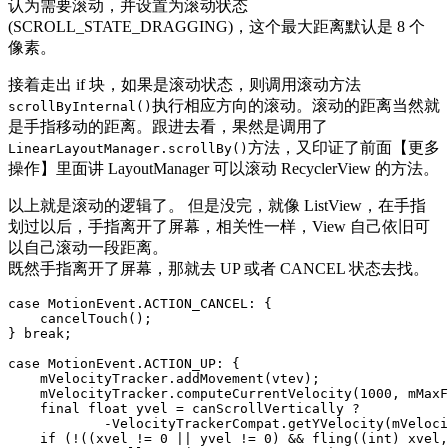
认为需要滚动，并设置为滚动状态
(SCROLL_STATE_DRAGGING)，这个最大距离默认是 8 个
像素。
接着走出 if 块，如果是滚动状态，则调用滚动方法
执行相应方向的滚动。滚动的距离当然就
scrollByInternal()
是手指移动的距离。跟进去看，果然是调用了
方法，又印证了前面【更多
LinearLayoutManager.scrollBy()
操作】里面讲 LayoutManager 可以滚动 RecyclerView 的方法。
以上就是滚动的逻辑了。 但是没完，就像 ListView，在手指
划过以后，手指离开了屏幕，相关性一样，View 自己依旧可
以自己滚动一段距离。
既然手指离开了屏幕，那就去 UP 或者 CANCEL 状态去找。
case
MotionEvent
.
ACTION_CANCEL
:
{
cancelTouch
();
}
break
;
case
MotionEvent
.
ACTION_UP
:
{
mVelocityTracker
.
addMovement
(
vtev
);
mVelocityTracker
.
computeCurrentVelocity
(
1000
,
mMaxF
final
float
yvel
=
canScrollVertically
?
-
VelocityTrackerCompat
.
getYVelocity
(
mVeloci
if
(!((
xvel
!=
0
||
yvel
!=
0
)
&&
fling
((
int
)
xvel
,