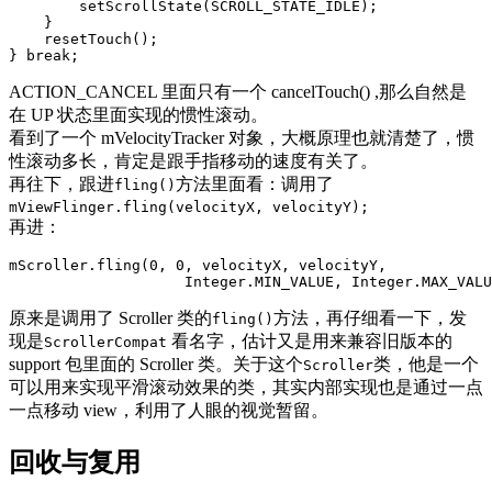
setScrollState
(
SCROLL_STATE_IDLE
);
}
resetTouch
();
}
break
;
ACTION_CANCEL 里面只有一个 cancelTouch() ,那么自然是
在 UP 状态里面实现的惯性滚动。
看到了一个 mVelocityTracker 对象，大概原理也就清楚了，惯
性滚动多长，肯定是跟手指移动的速度有关了。
再往下，跟进
方法里面看：调用了
fling()
mViewFlinger.fling(velocityX, velocityY);
再进：
mScroller
.
fling
(
0
,
0
,
velocityX
,
velocityY
,
Integer
.
MIN_VALUE
,
Integer
.
MAX_VALU
原来是调用了 Scroller 类的
方法，再仔细看一下，发
fling()
现是
看名字，估计又是用来兼容旧版本的
ScrollerCompat
support 包里面的 Scroller 类。关于这个
类，他是一个
Scroller
可以用来实现平滑滚动效果的类，其实内部实现也是通过一点
一点移动 view，利用了人眼的视觉暂留。
回收与复用