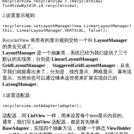
RecyclerView
recyclerview
=
(
RecyclerView
)
findViewById
(
R
.
id
.
recyclerview
);
2.设置显示规则
recyclerview
.
setLayoutManager
(
new
LinearLayoutManager
(
this
,
LinearLayoutManager
.
VERTICAL
,
false
));
RecyclerView 将所有的显示规则交给一个叫
LayoutManager
的类去完成了。
LayoutManager
是一个抽象类，系统已经为我们提供了三个
默认的实现类，分别是
LinearLayoutManager
、
GridLayoutManager
、
StaggeredGridLayoutManager
，从名
字我们就能看出来了，分别是，线性显示、网格显示、瀑布流
显示。当然你也可以通过继承这些类来扩展实现自己的
LayougManager
。
3.设置适配器
recyclerview
.
setAdapter
(
adapter
);
适配器，同
ListView
一样，用来设置每个item显示内容的。
通常，我们写
ListView
适配器，都是首先继承
BaseAdapter
，实现四个抽象方法，创建一个静态
ViewHolder