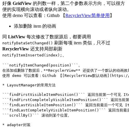
好像
GridView
的列数一样，第二个参数表示方向，可以很方
便的实现横向滚动或者纵向滚动。
使用 demo 可以查看：Github 【
RecyclerView简单使用
】
添加删除 item 的动画
同
ListView
每次修改了数据源后，都要调用
刷新每项 item 类似，只不过
notifyDataSetChanged()
RecyclerView
还支持局部刷新
、
notifyItemInserted(index);
```notifyItemChanged(position)```。  

在添加或删除了数据后，**RecyclerView** 还提供了一个默认的动画效果，来
使用 demo 可以查看：Github 【[RecyclerView默认动画](https://gith
* LayoutManager的常用方法

```findFirstVisibleItemPosition()``` 返回当前第一个可见 Ite
```findFirstCompletelyVisibleItemPosition()``` 返回当
```findLastVisibleItemPosition()``` 返回当前最后一个可见 Ite
```findLastCompletelyVisibleItemPosition()``` 返回当前
```scrollBy()``` 滚动到某个位置。  

* adapter封装 
