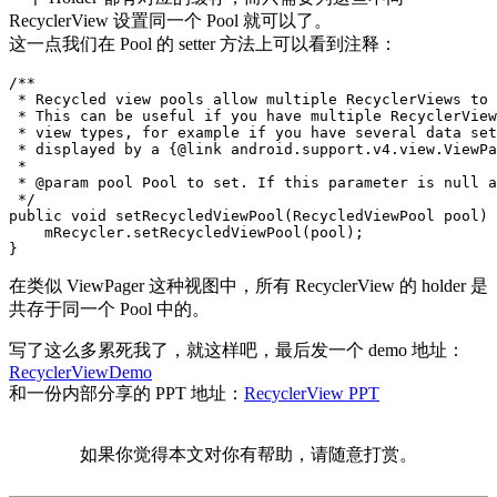
RecyclerView 设置同一个 Pool 就可以了。
这一点我们在 Pool 的 setter 方法上可以看到注释：
/**

 * Recycled view pools allow multiple RecyclerViews to 
 * This can be useful if you have multiple RecyclerView
 * view types, for example if you have several data set
 * displayed by a {@link android.support.v4.view.ViewPa
 *

 * @param pool Pool to set. If this parameter is null a
 */
public
void
setRecycledViewPool
(
RecycledViewPool
pool
)
mRecycler
.
setRecycledViewPool
(
pool
);
}
在类似 ViewPager 这种视图中，所有 RecyclerView 的 holder 是
共存于同一个 Pool 中的。
写了这么多累死我了，就这样吧，最后发一个 demo 地址：
RecyclerViewDemo
和一份内部分享的 PPT 地址：
RecyclerView PPT
如果你觉得本文对你有帮助，请随意打赏。