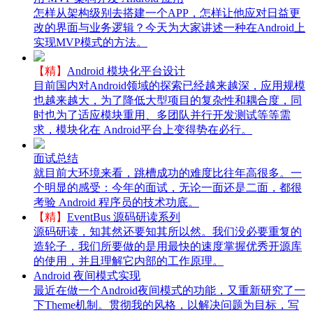
怎样从架构级别去搭建一个APP，怎样让他应对日益更
改的界面与业务逻辑？今天为大家讲述一种在Android上
实现MVP模式的方法。
【精】
Android 模块化平台设计
目前国内对Android领域的探索已经越来越深，应用规模
也越来越大，为了降低大型项目的复杂性和耦合度，同
时也为了适应模块重用、多团队并行开发测试等等需
求，模块化在 Android平台上变得势在必行。
面试总结
就目前大环境来看，跳槽成功的难度比往年高很多。一
个明显的感受：今年的面试，无论一面还是二面，都很
考验 Android 程序员的技术功底。
【精】
EventBus 源码研读系列
源码研读，知其然还要知其所以然。我们没必要重复的
造轮子，我们所要做的是用最快的速度掌握优秀开源库
的使用，并且理解它内部的工作原理。
Android 夜间模式实现
最近在做一个Android夜间模式的功能，又重新研究了一
下Theme机制。贯彻我的风格，以解决问题为目标，写