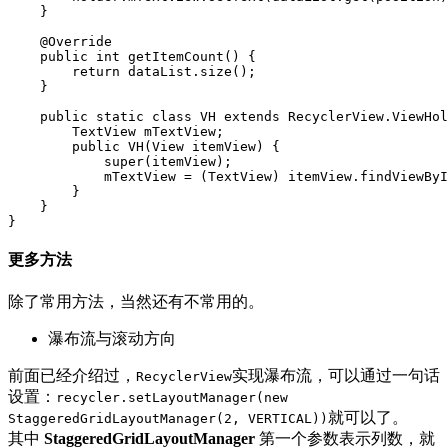
}
@Override
public
int
getItemCount
()
{
return
dataList
.
size
();
}
public
static
class
VH
extends
RecyclerView
.
ViewHol
TextView
mTextView
;
public
VH
(
View
itemView
)
{
super
(
itemView
);
mTextView
=
(
TextView
)
itemView
.
findViewByI
}
}
}
更多方法
除了常用方法，当然还有不常用的。
瀑布流与滚动方向
前面已经介绍过，
实现瀑布流，可以通过一句话
RecyclerView
设置：
recycler.setLayoutManager(new
就可以了。
StaggeredGridLayoutManager(2, VERTICAL))
其中
StaggeredGridLayoutManager
第一个参数表示列数，就