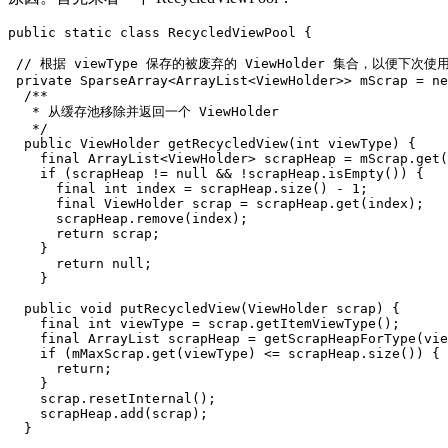
public
static
class
RecycledViewPool
{
// 根据 viewType 保存的被废弃的 ViewHolder 集合，以便下次使
private
SparseArray
<
ArrayList
<
ViewHolder
>>
mScrap
=
ne
/**

   * 从缓存池移除并返回一个 ViewHolder

   */
public
ViewHolder
getRecycledView
(
int
viewType
)
{
final
ArrayList
<
ViewHolder
>
scrapHeap
=
mScrap
.
get
(
if
(
scrapHeap
!=
null
&&
!
scrapHeap
.
isEmpty
())
{
final
int
index
=
scrapHeap
.
size
()
-
1
;
final
ViewHolder
scrap
=
scrapHeap
.
get
(
index
);
scrapHeap
.
remove
(
index
);
return
scrap
;
}
return
null
;
}
public
void
putRecycledView
(
ViewHolder
scrap
)
{
final
int
viewType
=
scrap
.
getItemViewType
();
final
ArrayList
scrapHeap
=
getScrapHeapForType
(
vie
if
(
mMaxScrap
.
get
(
viewType
)
<=
scrapHeap
.
size
())
{
return
;
}
scrap
.
resetInternal
();
scrapHeap
.
add
(
scrap
);
}