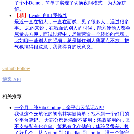
了个小Demo，简单了实现了切换夜间模式，为大家讲
解。
【精】
Leader 的自我修养
最近一直在招人，一直在面试，见了很多人，遇过很多
事。 总的来说，在我面试别人的时候，能方便他人都会
尽量去方便，面试过程中，尽量营造一个轻松的气氛，
比如聊一些别人的强项，总是抓住别人薄弱点不放，把
气氛搞得很尴尬，我觉得真的没意义。
Github Follow
博客 API
相关推荐
一个月，纯VibeCoding，全平台云笔记APP
我做这个云笔记的初衷其实挺简单：找不到一个好用的
全平台笔记。 大部分都是鸿蒙不能用；鸿蒙能用的，又
不支持私有化存储；能私有化存储的，体验又很差。换
了好几个，从 Notion 到 Obsidian 到 Joplin，没一个能完