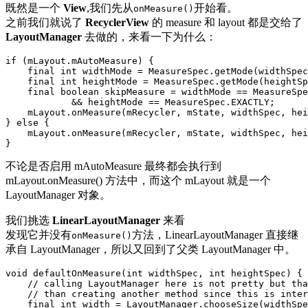
既然是一个
View
,我们先从
开始看。
onMeasure()
之前我们就说了
RecyclerView
的 measure 和 layout 都是交给了
LayoutManager
去做的，来看一下为什么：
if
(
mLayout
.
mAutoMeasure
)
{
final
int
widthMode
=
MeasureSpec
.
getMode
(
widthSpec
final
int
heightMode
=
MeasureSpec
.
getMode
(
heightSp
final
boolean
skipMeasure
=
widthMode
==
MeasureSpe
&&
heightMode
==
MeasureSpec
.
EXACTLY
;
mLayout
.
onMeasure
(
mRecycler
,
mState
,
widthSpec
,
hei
}
else
{
mLayout
.
onMeasure
(
mRecycler
,
mState
,
widthSpec
,
hei
}
不论是否启用 mAutoMeasure 最终都会执行到
mLayout.onMeasure() 方法中，而这个 mLayout 就是一个
LayoutManager 对象。
我们挑选
LinearLayoutManager
来看
发现它并没有
方法，LinearLayoutManager 直接继
onMeasure()
承自 LayoutManager，所以又回到了父类 LayoutManager 中。
void
defaultOnMeasure
(
int
widthSpec
,
int
heightSpec
)
{
// calling LayoutManager here is not pretty but tha
// than creating another method since this is inter
final
int
width
=
LayoutManager
.
chooseSize
(
widthSpe