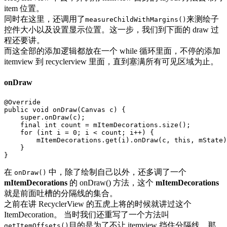
item 位置。
同时在这里，还调用了
来测绘子
measureChildWithMargins()
控件大小以及设置显示位置。这一步，我们到下面的 draw 过
程还要讲。
而这全部的添加逻辑都放在一个 while 循环里面，不停的添加
itemview 到 recyclerview 里面，直到塞满所有可见区域为止。
onDraw
@Override
public
void
onDraw
(
Canvas
c
)
{
super
.
onDraw
(
c
);
final
int
count
=
mItemDecorations
.
size
();
for
(
int
i
=
0
;
i
<
count
;
i
++)
{
mItemDecorations
.
get
(
i
).
onDraw
(
c
,
this
,
mState
)
}
}
在
中，除了绘制自己以外，还多调了一个
onDraw()
mItemDecorations
的 onDraw() 方法，这个
mItemDecorations
就是前面吐槽的分隔线的集合。
之前在讲 RecyclerView 的五虎上将的时候就讲过这个
ItemDecoration。 当时我们还重写了一个方法叫
目的是为了不让 itemview 挡住分隔线。那
getItemOffsets()