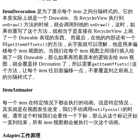
ItemDecoration
是为了显示每个 item 之间分隔样式的。它的
本质实际上就是一个 Drawable。当 RecyclerView 执行到
方法的时候，就会调用到他的
，这时，如
onDraw()
onDraw()
果你重写了这个方法，就相当于是直接在 RecyclerView 上画
了一个 Drawable 表现的东西。 而最后，在他的内部还有一个
叫
的方法，从字面就可以理解，他是用来偏
getItemOffsets()
移每个 item 视图的。当我们在每个 item 视图之间强行插入绘
画了一段 Drawable，那么如果再照着原本的逻辑去绘 item 视
图，就会覆盖掉 Decoration 了，所以需要
这
getItemOffsets()
个方法，让每个 item 往后面偏移一点，不要覆盖到之前画上
的分隔样式了。
ItemAnimator
每一个 item 在特定情况下都会执行的动画。说是特定情况，
其实就是在视图发生改变，我们手动调用
的时
notifyxxxx()
候。通常这个时候我们会要传一个下标，那么从这个标记开始
一直到结束，所有 item 视图都会被执行一次这个动画。
Adapter工作原理