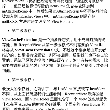
RecyclerView （比如已经滑动出可视范围，但还没有被移除
掉），但已经被标记移除的 ItemView 集合会被添加到
mAttachedScrap 中。然后如果 mAttachedScrap 中不再依赖时会
被加入到 mCachedViews 中。 mChangedScrap 则是存储
notifXXX 方法时需要改变的 ViewHolder 。
第二级缓存：
ViewCacheExtension
是一个抽象静态类，用于充当附加的缓
存池，当 RecyclerView 从第一级缓存找不到需要的 View 时，
将会从
ViewCacheExtension
中找。不过这个缓存是由开发者
维护的，如果没有设置它，则不会启用。通常我们也不会去设
置他，系统已经预先提供了两级缓存了，除非有特殊需求，比
如要在调用系统的缓存池之前，返回一个特定的视图，才会用
到他。
第三级缓存：
最强大的缓存器。之前讲了，与 ListView 直接缓存 ItemView
不同，从上面代码里我们也能看到，RecyclerView 缓存的是
ViewHolder。而 ViewHolder 里面包含了一个 View 这也就是为
什么在写 Adapter 的时候 必须继承一个固定的 ViewHolder 的
原因。首先来看一下 RecycledViewPool：