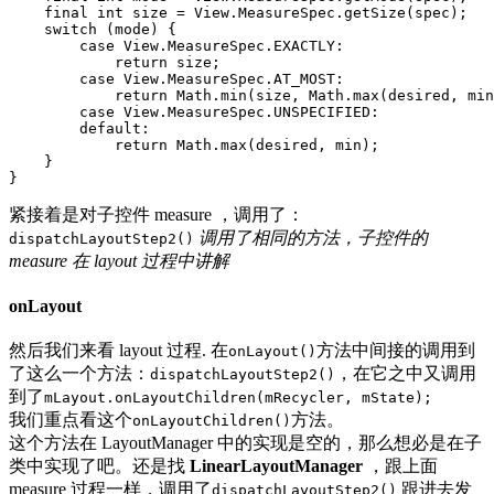
final
int
size
=
View
.
MeasureSpec
.
getSize
(
spec
);
switch
(
mode
)
{
case
View
.
MeasureSpec
.
EXACTLY
:
return
size
;
case
View
.
MeasureSpec
.
AT_MOST
:
return
Math
.
min
(
size
,
Math
.
max
(
desired
,
min
case
View
.
MeasureSpec
.
UNSPECIFIED
:
default
:
return
Math
.
max
(
desired
,
min
);
}
}
紧接着是对子控件 measure ，调用了：
调用了相同的方法，子控件的
dispatchLayoutStep2()
measure 在 layout 过程中讲解
onLayout
然后我们来看 layout 过程. 在
方法中间接的调用到
onLayout()
了这么一个方法：
，在它之中又调用
dispatchLayoutStep2()
到了
mLayout.onLayoutChildren(mRecycler, mState);
我们重点看这个
方法。
onLayoutChildren()
这个方法在 LayoutManager 中的实现是空的，那么想必是在子
类中实现了吧。还是找
LinearLayoutManager
，跟上面
measure 过程一样，调用了
跟进去发
dispatchLayoutStep2()