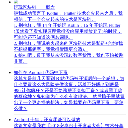
玩玩区块链——概念
继我成功预言了 Kotlin 、Flutter 技术会火起来之后，我
相信，下一个会火起来的技术是区块链。
1. 别抬杠，我 14 年开始玩 Kotlin，16 年开始玩 Flutter
(虽然看了看实现原理觉得没啥屁用就放弃了)的时候，
可能你还不知道这俩名词呢。
2. 别抬杠，我说的火起来的区块链技术是私链+合约(我
不想提那俩字，我觉得智障更合适)。
3. 抬杠吧，反正我从来没玩过数字货币，我也不怕被割
韭菜。
如何在 Android 代码中下毒
这其实是前几天看到 B 站代码被开源后的一个感想，为
什么要冒这么大风险去做这事，活着不好吗？到底是
996 让你疯狂？还是不给涨薪还克扣工资？或者黑了你
的蔡徐坤？鬼知道为什么会有这想法。 然后脑子里就冒
出了一个更奇怪的想法，如果我要在代码里下毒，要怎
么做？
Android 十年，还有哪些可以做的
这篇文章是我在【2018安卓巴士开发者大会】技术分享