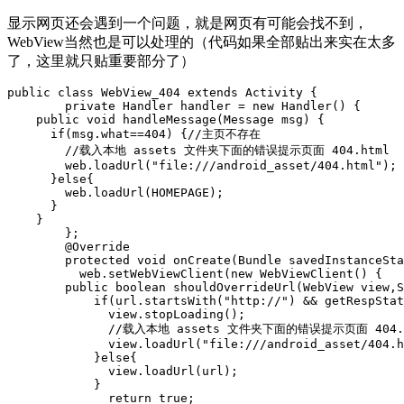
显示网页还会遇到一个问题，就是网页有可能会找不到，
WebView当然也是可以处理的（代码如果全部贴出来实在太多
了，这里就只贴重要部分了）
public
class
WebView_404
extends
Activity
{
private
Handler
handler
=
new
Handler
()
{
public
void
handleMessage
(
Message
msg
)
{
if
(
msg
.
what
==
404
)
{
//主页不存在
//载入本地 assets 文件夹下面的错误提示页面 404.html 
web
.
loadUrl
(
"file:///android_asset/404.html"
);
}
else
{
web
.
loadUrl
(
HOMEPAGE
);
}
}
};
@Override
protected
void
onCreate
(
Bundle
savedInstanceSta
web
.
setWebViewClient
(
new
WebViewClient
()
{
public
boolean
shouldOverrideUrl
(
WebView
view
,
S
if
(
url
.
startsWith
(
"http://"
)
&&
getRespStat
view
.
stopLoading
();
//载入本地 assets 文件夹下面的错误提示页面 404.h
view
.
loadUrl
(
"file:///android_asset/404.h
}
else
{
view
.
loadUrl
(
url
);
}
return
true
;