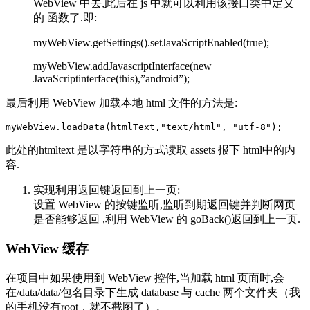
WebView 中去,此后在 js 中就可以利用该接口类中定义
的 函数了.即:
myWebView.getSettings().setJavaScriptEnabled(true);
myWebView.addJavascriptInterface(new
JavaScriptinterface(this),”android”);
最后利用 WebView 加载本地 html 文件的方法是:
此处的htmltext 是以字符串的方式读取 assets 报下 html中的内
容.
实现利用返回键返回到上一页:
设置 WebView 的按键监听,监听到期返回键并判断网页
是否能够返回 ,利用 WebView 的 goBack()返回到上一页.
WebView 缓存
在项目中如果使用到 WebView 控件,当加载 html 页面时,会
在/data/data/包名目录下生成 database 与 cache 两个文件夹（我
的手机没有root，就不截图了）。