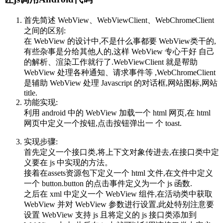
首先简述 WebView、WebViewClient、WebChromeClient
之间的区别:
在 WebView 的设计中,不是什么事都要 WebView类干的,
有些杂事是分给其他人的,这样 WebView 专心干好 自己
的解析、渲染工作就行了.WebViewClient 就是帮助
WebView 处理各种通知、请求事件等 ,WebChromeClient
是辅助 WebView 处理 Javascript 的对话框,网站图标,网站
title.
功能实现:
利用 android 中的 WebView 加载一个 html 网页,在 html
网页中定义一个按钮,点击按钮弹出一 个 toast.
实现步骤:
首先定义一个接口类,将上下文对象传进去,在接口类中定
义要在 js 中实现的方法。
接着在assets资源包下定义一个 html 文件,在文件中定义
一个 button.button 的点击事件定义为一个 js 函数.
之后在 xml 中定义一个 WebView 组件,在活动类中获取
WebView 并对 WebView 参数进行设置,此处特别注意要
设置 WebView 支持 js 且将定义的 js 接口类添加到