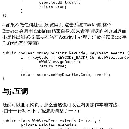
		view.loadUrl(url);

		return true;

	}

4.如果不做任何处理 ,浏览网页,点击系统“Back”键,整个
Browser 会调用 finish()而结束自身,如果希望浏览的网页回退而
不是推出浏览器,需要在当前Activity中处理并消费掉该 Back 事
件.(代码有些精简)
public boolean onKeyDown(int keyCode, KeyEvent event) {

	if ((keyCode == KEYCODE_BACK) && mWebView.canGoBack()) { 

		mWebView.goBack();

		return true;

	}

	return super.onKeyDown(keyCode, event);

与js互调
既然可以显示网页，那么当然也可以让网页操作本地方法。
(由于一行写不下，缩进我调整了一下)
public class WebViewDemo extends Activity { 

	private WebView mWebView;
