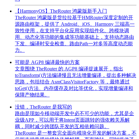
【HarmonyOS】TheRouter 鸿蒙版新手入门
TheRouter 鸿蒙版是货拉拉基于HMRouter深度定制的开
源路由框架，提供了 Android、iOS、Harmony 三端高一
致性使用，在支持平台化应用实现组件化、跨模块调
用、动态化等功能的集成等功能基础上，支持动态路由
下发、编译时安全检查、路由Path一对多等高度动态能
力。
可能是 AGP8 编译最快的方案
文章围绕 TheRouter 的 AGP8 编译提速展开，指出
toTransform()方法编译慢且无法增量编译，提出多种解决
思路，包括结合 AsmClassVisitorFactory 等，最终通过
toGet()方法、内存缓存及对比等优化，实现增量编译和
保障产物结果。
没错，TheRouter 是我写的
路由是现如今移动端开发中必不可少的功能，尤其是企
业级APP，可以用于将Intent页面跳转的强依赖关系解
耦，同时减少跨团队开发的互相依赖问题。
TheRouter 是一整套完全面向模块化开发的解决方案，不