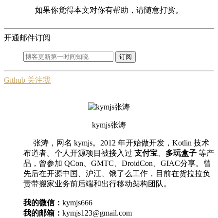
如果你觉得本文对你有帮助，请随意打赏。
开通邮件订阅
订阅
Github 关注我
kymjs张涛
张涛，网名 kymjs。2012 年开始做开发，Kotlin 技术
布道者。个人开源项目被接入过
支付宝
、
多玩盒子
等产
品，曾参加 QCon、GMTC、DroidCon、GIAC分享。曾
先后在开源中国、沪江、饿了么工作，目前在货拉拉负
责带搬家业务前后端和出行移动架构团队。
我的微信：
kymjs666
我的邮箱：
kymjs123@gmail.com