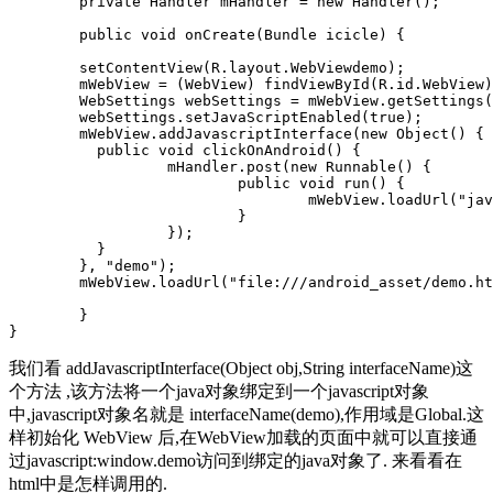
	private Handler mHandler = new Handler(); 

	public void onCreate(Bundle icicle) { 

	setContentView(R.layout.WebViewdemo);

	mWebView = (WebView) findViewById(R.id.WebView); 

	WebSettings webSettings = mWebView.getSettings(); 

	webSettings.setJavaScriptEnabled(true); 

	mWebView.addJavascriptInterface(new Object() {

	  public void clickOnAndroid() {

		  mHandler.post(new Runnable() {

			  public void run() { 

				  mWebView.loadUrl("javascript:wave()");

			  }

		  });

	  }

	}, "demo"); 

	mWebView.loadUrl("file:///android_asset/demo.html"); 

	}

我们看 addJavascriptInterface(Object obj,String interfaceName)这
个方法 ,该方法将一个java对象绑定到一个javascript对象
中,javascript对象名就是 interfaceName(demo),作用域是Global.这
样初始化 WebView 后,在WebView加载的页面中就可以直接通
过javascript:window.demo访问到绑定的java对象了. 来看看在
html中是怎样调用的.