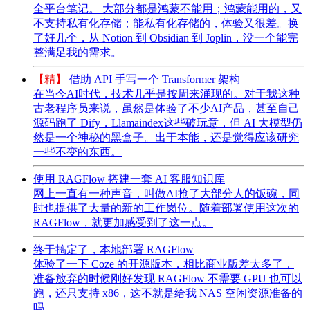
全平台笔记。 大部分都是鸿蒙不能用；鸿蒙能用的，又
不支持私有化存储；能私有化存储的，体验又很差。换
了好几个，从 Notion 到 Obsidian 到 Joplin，没一个能完
整满足我的需求。
【精】
借助 API 手写一个 Transformer 架构
在当今AI时代，技术几乎是按周来涌现的。对于我这种
古老程序员来说，虽然是体验了不少AI产品，甚至自己
源码跑了 Dify，Llamaindex这些破玩意，但 AI 大模型仍
然是一个神秘的黑盒子。出于本能，还是觉得应该研究
一些不变的东西。
使用 RAGFlow 搭建一套 AI 客服知识库
网上一直有一种声音，叫做AI抢了大部分人的饭碗，同
时也提供了大量的新的工作岗位。随着部署使用这次的
RAGFlow，就更加感受到了这一点。
终于搞定了，本地部署 RAGFlow
体验了一下 Coze 的开源版本，相比商业版差太多了，
准备放弃的时候刚好发现 RAGFlow 不需要 GPU 也可以
跑，还只支持 x86，这不就是给我 NAS 空闲资源准备的
吗