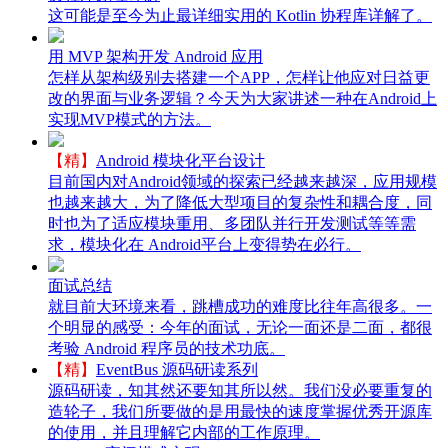
这可能是至今为止最详细实用的 Kotlin 协程库详解了。
用 MVP 架构开发 Android 应用
怎样从架构级别去搭建一个APP，怎样让他应对日益更
改的界面与业务逻辑？今天为大家讲述一种在Android上
实现MVP模式的方法。
【精】
Android 模块化平台设计
目前国内对Android领域的探索已经越来越深，应用规模
也越来越大，为了降低大型项目的复杂性和耦合度，同
时也为了适应模块重用、多团队并行开发测试等等需
求，模块化在 Android平台上变得势在必行。
面试总结
就目前大环境来看，跳槽成功的难度比往年高很多。一
个明显的感受：今年的面试，无论一面还是二面，都很
考验 Android 程序员的技术功底。
【精】
EventBus 源码研读系列
源码研读，知其然还要知其所以然。我们没必要重复的
造轮子，我们所要做的是用最快的速度掌握优秀开源库
的使用，并且理解它内部的工作原理。