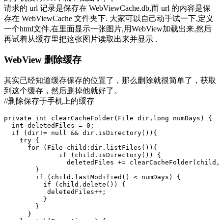
请求的 url 记录是保存在 WebViewCache.db,而 url 的内容是保
存在 WebViewCache 文件夹下. 大家可以自己动手试一下,定义
一个html文件,在里面显示一张图片,用WebView加载出来,然后
再试着从缓存里把这张图片读取出来并显示 .
WebView 删除缓存
其实已经知道缓存保存的位置了，那么删除就很简单了，获取
到这个缓存，然后删掉他就好了。
//删除保存于手机上的缓存
private int clearCacheFolder(File dir,long numDays) { 

  int deletedFiles = 0;

  if (dir!= null && dir.isDirectory()){

    try {

      for (File child:dir.listFiles()){

	      if (child.isDirectory()) {

	        deletedFiles += clearCacheFolder(child, numDays);

        }

        if (child.lastModified() < numDays) {

          if (child.delete()) {

           deletedFiles++; 

          }

        }

      }
