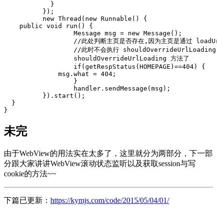
}
});
new
Thread
(
new
Runnable
()
{
public
void
run
()
{
Message
msg
=
new
Message
();
//此处判断主页是否存在,因为主页是通过 loadU
//此时不会执行 shouldOverrideUrlL
shouldOverrideUrlLoading
方法了
if
(
getRespStatus
(
HOMEPAGE
)==
404
)
{
msg
.
what
=
404
;
}
handler
.
sendMessage
(
msg
);
}).
start
();
}
}
未完
由于WebView的用法实在太多了，这里就分为两部分，下一部
分跟大家讲讲WebView滚动状态监听以及获取session与写
cookie的方法~~
下篇已更新：
https://kymjs.com/code/2015/05/04/01/