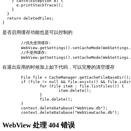
    } catch(Exception e) {

      e.printStackTrace(); 

    }

  }

  return deletedFiles; 

是否启用缓存功能也是可以控制的
//
优先使用缓存
:
WebView
.
getSettings
().
setCacheMode
(
WebSettings
.
//
不使用缓存
:
WebView
.
getSettings
().
setCacheMode
(
WebSettings
.
在退出应用的时候加上如下代码，可以完整的清空缓存
File
file
=
CacheManager
.
getCacheFileBaseDir
();
if
(
file
!=
null
&&
file
.
exists
()
&&
file
.
isDir
for
(
File
item
:
file
.
listFiles
())
{
item
.
delete
();
}
file
.
delete
();
}
context
.
deleteDatabase
(
"WebView.db"
);
context
.
deleteDatabase
(
"WebViewCache.db"
);
WebView 处理 404 错误