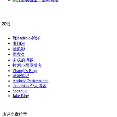
友链
玩Android-鸿洋
雨翔河
独孤影
周玄久
谢权的博客
技术小黑屋博客
Zhangli's Blog
璐豪笔记
Android Performance
maoqitian 个人博客
haozhuji
Jake Blog
热评文章推荐