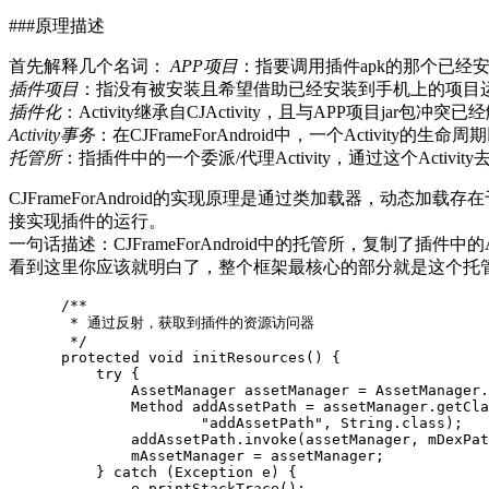
###原理描述
首先解释几个名词：
APP项目
：指要调用插件apk的那个已经
插件项目
：指没有被安装且希望借助已经安装到手机上的项目运
插件化
：Activity继承自CJActivity，且与APP项目ja
Activity事务
：在CJFrameForAndroid中，一个Activity的生
托管所
：指插件中的一个委派/代理Activity，通过这个Activi
CJFrameForAndroid的实现原理是通过类加载器，动态加载
接实现插件的运行。
一句话描述：CJFrameForAndroid中的托管所，复制了插件中的Ac
看到这里你应该就明白了，整个框架最核心的部分就是这个托管所。这
/**

       * 通过反射，获取到插件的资源访问器

       */
protected
void
initResources
()
{
try
{
AssetManager
assetManager
=
AssetManager
.
Method
addAssetPath
=
assetManager
.
getCla
"addAssetPath"
,
String
.
class
);
addAssetPath
.
invoke
(
assetManager
,
mDexPat
mAssetManager
=
assetManager
;
}
catch
(
Exception
e
)
{
e
.
printStackTrace
();