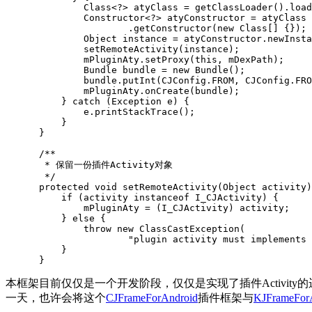
Class
<?>
atyClass
=
getClassLoader
().
load
Constructor
<?>
atyConstructor
=
atyClass
.
getConstructor
(
new
Class
[]
{});
Object
instance
=
atyConstructor
.
newInsta
setRemoteActivity
(
instance
);
mPluginAty
.
setProxy
(
this
,
mDexPath
);
Bundle
bundle
=
new
Bundle
();
bundle
.
putInt
(
CJConfig
.
FROM
,
CJConfig
.
FRO
mPluginAty
.
onCreate
(
bundle
);
}
catch
(
Exception
e
)
{
e
.
printStackTrace
();
}
}
/**

       * 保留一份插件Activity对象

       */
protected
void
setRemoteActivity
(
Object
activity
)
if
(
activity
instanceof
I_CJActivity
)
{
mPluginAty
=
(
I_CJActivity
)
activity
;
}
else
{
throw
new
ClassCastException
(
"plugin activity must implements 
}
}
本框架目前仅仅是一个开发阶段，仅仅是实现了插件Activity的运
一天，也许会将这个
CJFrameForAndroid
插件框架与
KJFrameFor