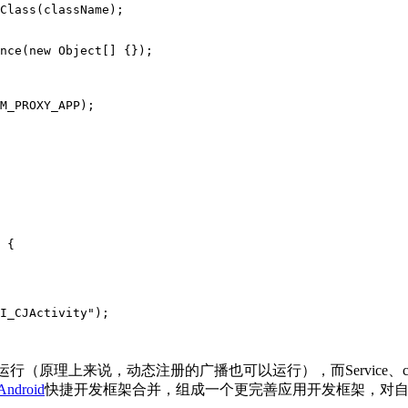
Class
(
className
);
nce
(
new
Object
[]
{});
M_PROXY_APP
);
{
I_CJActivity"
);
行（原理上来说，动态注册的广播也可以运行），而Service、con
Android
快捷开发框架合并，组成一个更完善应用开发框架，对