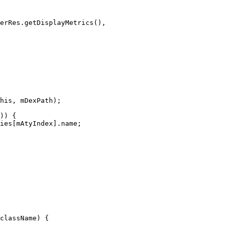
erRes
.
getDisplayMetrics
(),
his
,
mDexPath
);
))
{
ies
[
mAtyIndex
].
name
;
className
)
{