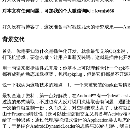
对本文有任何问题，可加我的个人微信询问：kymjs666
好久没有写博客了，这次准备写写我这几天的研究成果——Andr
背景交代
首先，你需要知道什么是插件化开发。就拿最常见的QQ来说
打飞机游戏，要怎么做？让用户重新安装吗，这就是插件化开
用一句话来概括插件式开发：你基本上可以理解为让一个apk
都有成熟的动态加载框架，包括apkplug，但是它们都是不开源
说一下我认为这项技术的难点：1、一个未被安装的apk正常情
最初查遍了资料，第一点好解决，在Android中有一个dexC
过流的形式读取，不过也有人反对说用流读取会有问题，通配性
一次插件就复制一份，久而久之，对空间要求太高了，还有就是第三点也没
由于Fragment特殊性（既可以处理逻辑交互又具备与Activ
给了一种思路：通过代理/委托模式设计的Application类去
了，于是结合AndroidDynamicLoader的思路与360的思路，我自己设