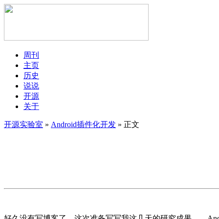
周刊
主页
历史
说说
开源
关于
开源实验室
»
Android插件化开发
» 正文
好久没有写博客了，这次准备写写我这几天的研究成果——Android插件