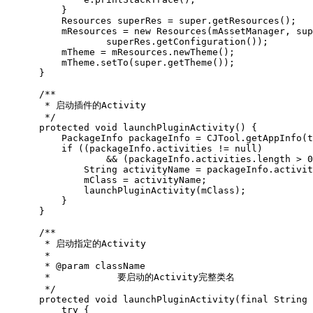
}
Resources
superRes
=
super
.
getResources
();
mResources
=
new
Resources
(
mAssetManager
,
sup
superRes
.
getConfiguration
());
mTheme
=
mResources
.
newTheme
();
mTheme
.
setTo
(
super
.
getTheme
());
}
/**

       * 启动插件的Activity

       */
protected
void
launchPluginActivity
()
{
PackageInfo
packageInfo
=
CJTool
.
getAppInfo
(
t
if
((
packageInfo
.
activities
!=
null
)
&&
(
packageInfo
.
activities
.
length
>
0
String
activityName
=
packageInfo
.
activit
mClass
=
activityName
;
launchPluginActivity
(
mClass
);
}
}
/**

       * 启动指定的Activity

       * 

       * @param className

       *            要启动的Activity完整类名

       */
protected
void
launchPluginActivity
(
final
String
try
{