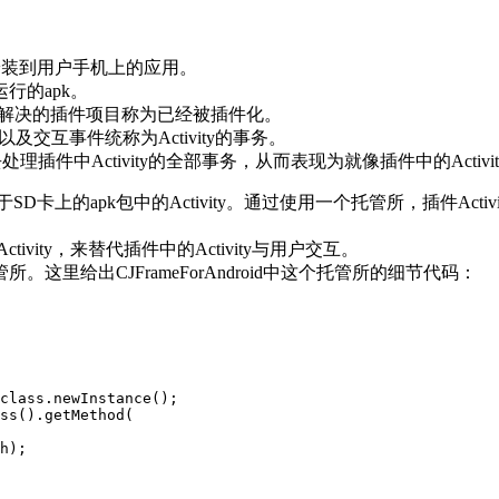
安装到用户手机上的应用。
行的apk。
r包冲突已经解决的插件项目称为已经被插件化。
命周期以及交互事件统称为Activity的事务。
ty去处理插件中Activity的全部事务，从而表现为就像插件中的Activ
存在于SD卡上的apk包中的Activity。通过使用一个托管所，插件A
tivity，来替代插件中的Activity与用户交互。
里给出CJFrameForAndroid中这个托管所的细节代码：
class
.
newInstance
();
ss
().
getMethod
(
h
);