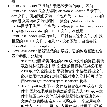
器。
PathClassLoader 它只能加载已经安装的apk。因为
PathClassLoader 只会去读取 /data/dalvik-cache 目录下的
dex 文件。例如我们安装一个包名为
的
com.hujiang.xxx
apk,那么当 apk 安装过程中，就会在
/data/dalvik-
目录下生产一个名为
cache
data@app@com.hujiang.xxx-
的 ODEX 文件。在使用
1.apk@classes.dex
PathClassLoader 加载 apk 时，它就会去这个文件夹中找
相应的 ODEX 文件，如果 apk 没有安装，自然会报
。
ClassNotFoundException
DexClassLoader 是最理想的加载器。它的构造函数包含
四个参数，分别为：
dexPath,指目标类所在的APK或jar文件的路径.类装
载器将从该路径中寻找指定的目标类,该类必须是
APK或jar的全路径.如果要包含多个路径,路径之间
必须使用特定的分割符分隔,特定的分割符可以使
用System.getProperty(“path.separtor”)获得.
dexOutputDir,由于dex文件被包含在APK或者Jar文
件中,因此在装载目标类之前需要先从APK或Jar文
件中解压出dex文件,该参数就是制定解压出的dex
文件存放的路径.在Android系统中,一个应用程序一
般对应一个Linux用户id,应用程序仅对属于自己的