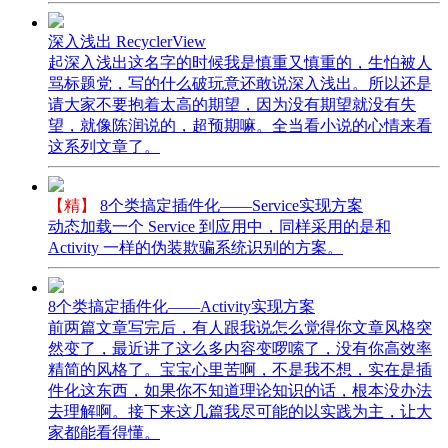
深入浅出 RecyclerView
起深入浅出这名字的时候我是慎重又慎重的，生怕被人
骂标题党，写的什么破玩意还敢说深入浅出。所以还是
请大家不要抱着太高的期望，因为没有期望就没有失
望，就像陈润说的，超预期嘛。全当看小说的心情来看
这系列文章了。
【精】
8个类搞定插件化——Service实现方案
动态加载一个 Service 到应用中，同样采用的是和
Activity 一样的伪装欺骗系统识别的方案。
8个类搞定插件化——Activity实现方案
前两篇文章写完后，有人跟我说怎么觉得你文章风格突
然变了，最近讲了这么多内容变啰嗦了，没有你高效率
精简的风格了。宝宝心里苦啊，不是我不想，实在是插
件化这东西，如果你不知道理论知识的话，根本没办法
去理解啊。接下来这几篇我尽可能的以实践为主，让大
家都能看得懂。