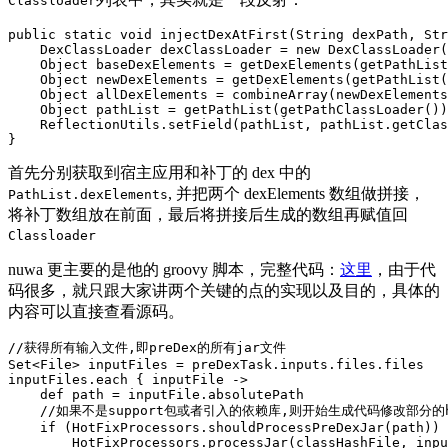
Classloader
public
static
void
injectDexAtFirst
(
String
dexPath
,
Str
DexClassLoader
dexClassLoader
=
new
DexClassLoader
(
Object
baseDexElements
=
getDexElements
(
getPathList
Object
newDexElements
=
getDexElements
(
getPathList
(
Object
allDexElements
=
combineArray
(
newDexElements
Object
pathList
=
getPathList
(
getPathClassLoader
())
ReflectionUtils
.
setField
(
pathList
,
pathList
.
getClas
}
首先分别获取到宿主应用和补丁的 dex 中的
, 并把两个 dexElements 数组做拼接，
PathList.dexElements
将补丁数组放在前面，最后将拼接后生成的数组再赋值回
Classloader
nuwa 更主要的是他的 groovy 脚本，完整代码：
这里
，由于代
码很多，就只跟大家讲两个关键的点的实现以及目的，具体的
内容可以直接查看源码。
//获得所有输入文件,即preDex的所有jar文件
Set
<
File
>
inputFiles
=
preDexTask
.
inputs
.
files
.
files
inputFiles
.
each
{
inputFile
->
def
path
=
inputFile
.
absolutePath
//如果不是support包或者引入的依赖库,则开始生成代码修改部分的h
if
(
HotFixProcessors
.
shouldProcessPreDexJar
(
path
))
HotFixProcessors
.
processJar
(
classHashFile
,
inpu