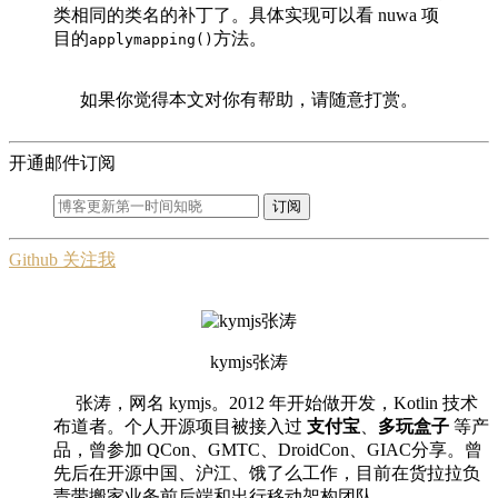
类相同的类名的补丁了。具体实现可以看 nuwa 项
目的
方法。
applymapping()
如果你觉得本文对你有帮助，请随意打赏。
开通邮件订阅
订阅
Github 关注我
kymjs张涛
张涛，网名 kymjs。2012 年开始做开发，Kotlin 技术
布道者。个人开源项目被接入过
支付宝
、
多玩盒子
等产
品，曾参加 QCon、GMTC、DroidCon、GIAC分享。曾
先后在开源中国、沪江、饿了么工作，目前在货拉拉负
责带搬家业务前后端和出行移动架构团队。