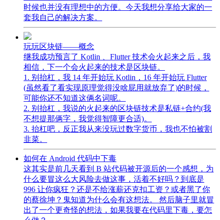
时候也并没有理想中的方便。今天我想分享给大家的一
套我自己的解决方案。
玩玩区块链——概念
继我成功预言了 Kotlin 、Flutter 技术会火起来之后，我
相信，下一个会火起来的技术是区块链。
1. 别抬杠，我 14 年开始玩 Kotlin，16 年开始玩 Flutter
(虽然看了看实现原理觉得没啥屁用就放弃了)的时候，
可能你还不知道这俩名词呢。
2. 别抬杠，我说的火起来的区块链技术是私链+合约(我
不想提那俩字，我觉得智障更合适)。
3. 抬杠吧，反正我从来没玩过数字货币，我也不怕被割
韭菜。
如何在 Android 代码中下毒
这其实是前几天看到 B 站代码被开源后的一个感想，为
什么要冒这么大风险去做这事，活着不好吗？到底是
996 让你疯狂？还是不给涨薪还克扣工资？或者黑了你
的蔡徐坤？鬼知道为什么会有这想法。 然后脑子里就冒
出了一个更奇怪的想法，如果我要在代码里下毒，要怎