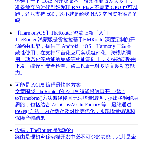
体验了一下 Coze 的开源版本，相比商业版差太多了，
准备放弃的时候刚好发现 RAGFlow 不需要 GPU 也可以
跑，还只支持 x86，这不就是给我 NAS 空闲资源准备的
吗
【HarmonyOS】TheRouter 鸿蒙版新手入门
TheRouter 鸿蒙版是货拉拉基于HMRouter深度定制的开
源路由框架，提供了 Android、iOS、Harmony 三端高一
致性使用，在支持平台化应用实现组件化、跨模块调
用、动态化等功能的集成等功能基础上，支持动态路由
下发、编译时安全检查、路由Path一对多等高度动态能
力。
可能是 AGP8 编译最快的方案
文章围绕 TheRouter 的 AGP8 编译提速展开，指出
toTransform()方法编译慢且无法增量编译，提出多种解决
思路，包括结合 AsmClassVisitorFactory 等，最终通过
toGet()方法、内存缓存及对比等优化，实现增量编译和
保障产物结果。
没错，TheRouter 是我写的
路由是现如今移动端开发中必不可少的功能，尤其是企