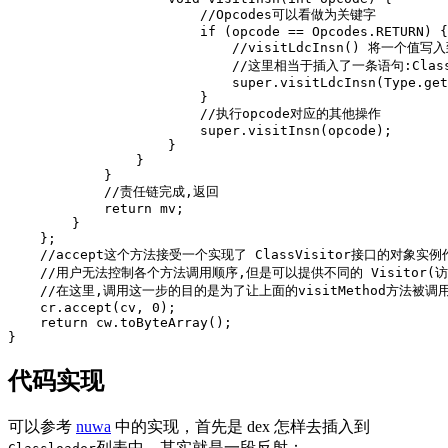
//Opcodes可以看做为关键字
if
(
opcode
==
Opcodes
.
RETURN
)
{
//visitLdcInsn() 将一个值
//这里相当于插入了一条语句:Class a
super
.
visitLdcInsn
(
Type
.
get
}
//执行opcode对应的其他操作
super
.
visitInsn
(
opcode
);
}
}
}
//责任链完成,返回
return
mv
;
}
};
//accept这个方法接受一个实现了 ClassVisitor接口的对象实
//用户无法控制各个方法调用顺序,但是可以提供不同的 Visitor
//在这里,调用这一步的目的是为了让上面的visitMethod方法被调
cr
.
accept
(
cv
,
0
);
return
cw
.
toByteArray
();
}
代码实现
可以参考
nuwa
中的实现，首先是 dex 怎样去插入到
列表中，其实就是一段反射：