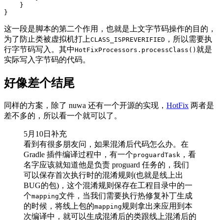
}
}
这一段是脚本的第二个作用，也就是上文字节码操作的目的，
为了防止类被虚拟机打上
，所以需要执
CLASS_ISPREVERIFIED
行字节码写入。其中
就是
HotFixProcessors.processClass()
实际写入字节码的代码。
好像差个结尾
同样的方案，除了 nuwa 还有一个开源的实现，
HotFix
两者是
差不多的，所以看一个就可以了。
5月10日补充
看到有很多朋友问，如果混淆后代码怎么办。在
Gradle 插件编译过程中，有一个
，看
proguardTask
名字应该就知道他是负责 proguard 任务的，我们
可以保存首次执行时的混淆规则(也就是线上出
BUG的包)，这个混淆规则保存在工程目录中的一
个
文件，当我们需要执行热修复补丁生成
mapping
的时候，将线上包的
规则拿出来应用到本
mapping
次编译中，就可以生成混淆后的类跟线上混淆后的