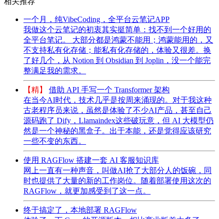
相关推荐
一个月，纯VibeCoding，全平台云笔记APP
我做这个云笔记的初衷其实挺简单：找不到一个好用的
全平台笔记。 大部分都是鸿蒙不能用；鸿蒙能用的，又
不支持私有化存储；能私有化存储的，体验又很差。换
了好几个，从 Notion 到 Obsidian 到 Joplin，没一个能完
整满足我的需求。
【精】
借助 API 手写一个 Transformer 架构
在当今AI时代，技术几乎是按周来涌现的。对于我这种
古老程序员来说，虽然是体验了不少AI产品，甚至自己
源码跑了 Dify，Llamaindex这些破玩意，但 AI 大模型仍
然是一个神秘的黑盒子。出于本能，还是觉得应该研究
一些不变的东西。
使用 RAGFlow 搭建一套 AI 客服知识库
网上一直有一种声音，叫做AI抢了大部分人的饭碗，同
时也提供了大量的新的工作岗位。随着部署使用这次的
RAGFlow，就更加感受到了这一点。
终于搞定了，本地部署 RAGFlow