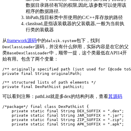
数据目录路径有写的权限,因此,该参数可以使用该
程序的数据路径.
libPath,指目标类中所使用的C/C++库存放的路径
classload,是指该装载器的父装载器,一般为当前执
行类的装载器
从
framework源码
中的
包下，找到
dalvik.system
源码，并没有什么卵用，实际内容是在它的父
DexClassLoader
类
中，顺带一提，这个类最低在API14开
BaseDexClassLoader
始有用。包含了两个变量：
/** originally specified path (just used for {@code toS
private
final
String
originalPath
;
/** structured lists of path elements */
private
final
DexPathList
pathList
;
可以看到注释：pathList就是多dex的结构列表，查看
其源码
/*package*/
final
class
DexPathList
{
private
static
final
String
DEX_SUFFIX
=
".dex"
;
private
static
final
String
JAR_SUFFIX
=
".jar"
;
private
static
final
String
ZIP_SUFFIX
=
".zip"
;
private
static
final
String
APK_SUFFIX
=
".apk"
;