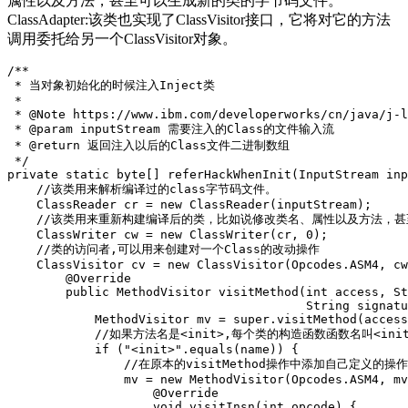
属性以及方法，甚至可以生成新的类的字节码文件。
ClassAdapter:该类也实现了ClassVisitor接口，它将对它的方法
调用委托给另一个ClassVisitor对象。
/**

 * 当对象初始化的时候注入Inject类

 *

 * @Note https://www.ibm.com/developerworks/cn/java/j-l
 * @param inputStream 需要注入的Class的文件输入流

 * @return 返回注入以后的Class文件二进制数组

 */
private
static
byte
[]
referHackWhenInit
(
InputStream
inp
//该类用来解析编译过的class字节码文件。
ClassReader
cr
=
new
ClassReader
(
inputStream
);
//该类用来重新构建编译后的类，比如说修改类名、属性以及方法，
ClassWriter
cw
=
new
ClassWriter
(
cr
,
0
);
//类的访问者,可以用来创建对一个Class的改动操作
ClassVisitor
cv
=
new
ClassVisitor
(
Opcodes
.
ASM4
,
cw
@Override
public
MethodVisitor
visitMethod
(
int
access
,
St
String
signatu
MethodVisitor
mv
=
super
.
visitMethod
(
access
//如果方法名是<init>,每个类的构造函数函数名叫<init
if
(
"<init>"
.
equals
(
name
))
{
//在原本的visitMethod操作中添加自己定义的操作
mv
=
new
MethodVisitor
(
Opcodes
.
ASM4
,
mv
@Override
void
visitInsn
(
int
opcode
)
{