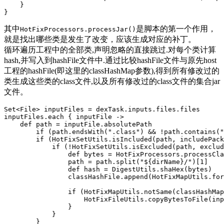
}
}
其中
是脚本的第一个作用，
HotFixProcessors.processJar()
就是找出哪些类是发生了改变，应该生成对应的补丁。
循环遍历工程中的全部类,声明忽略的直接跳过.对每个类计算
hash,并写入到hashFile文件中.通过比较hashFile文件与原先host
工程的hashFile(即这里的classHashMap参数),得到所有修改过的
类生成这些类的class文件,以及所有修改过的class文件的集合jar
文件。
Set
<
File
>
inputFiles
=
dexTask
.
inputs
.
files
.
files
inputFiles
.
each
{
inputFile
->
def
path
=
inputFile
.
absolutePath
if
(
path
.
endsWith
(
".class"
)
&&
!
path
.
contains
(
"
if
(
HotFixSetUtils
.
isIncluded
(
path
,
includePack
if
(!
HotFixSetUtils
.
isExcluded
(
path
,
exclud
def
bytes
=
HotFixProcessors
.
processCla
path
=
path
.
split
(
"${dirName}/"
)[
1
]
def
hash
=
DigestUtils
.
shaHex
(
bytes
)
classHashFile
.
append
(
HotFixMapUtils
.
for
if
(
HotFixMapUtils
.
notSame
(
classHashMap
HotFixFileUtils
.
copyBytesToFile
(
inp
}
}
}