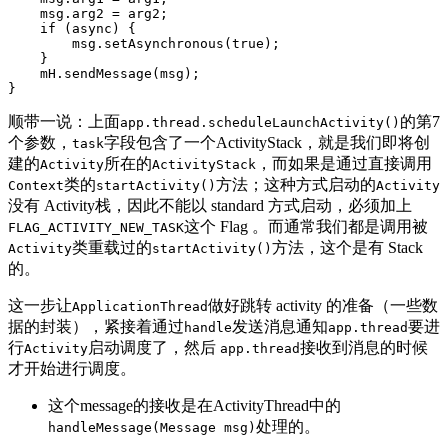
msg
.
arg2
=
arg2
;
if
(
async
)
{
msg
.
setAsynchronous
(
true
);
}
mH
.
sendMessage
(
msg
);
}
顺带一说：上面
的第7
app.thread.scheduleLaunchActivity()
个参数，
字段包含了一个ActivityStack，就是我们即将创
task
建的
所在的
，而如果是通过直接调用
Activity
ActivityStack
类的
方法；这种方式启动的
Context
startActivity()
Activity
没有 Activity栈，因此不能以 standard 方式启动，必须加上
这个 Flag 。而通常我们都是调用被
FLAG_ACTIVITY_NEW_TASK
类重载过的
方法，这个是有 Stack
Activity
startActivity()
的。
这一步让
做好跳转 activity 的准备（一些数
ApplicationThread
据的封装），紧接着通过
发送消息通知
要进
handle
app.thread
行
启动调度了，然后
接收到消息的时候
Activity
app.thread
才开始进行调度。
这个message的接收是在ActivityThread中的
处理的。
handleMessage(Message msg)