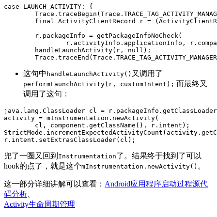
case
LAUNCH_ACTIVITY:
{
Trace
.
traceBegin
(
Trace
.
TRACE_TAG_ACTIVITY_MANAG
final
ActivityClientRecord
r
=
(
ActivityClientR
r
.
packageInfo
=
getPackageInfoNoCheck
(
r
.
activityInfo
.
applicationInfo
,
r
.
compa
handleLaunchActivity
(
r
,
null
);
Trace
.
traceEnd
(
Trace
.
TRACE_TAG_ACTIVITY_MANAGER
这句中
又调用了
handleLaunchActivity()
而最终又
performLaunchActivity(r, customIntent);
调用了这句：
java
.
lang
.
ClassLoader
cl
=
r
.
packageInfo
.
getClassLoader
activity
=
mInstrumentation
.
newActivity
(
cl
,
component
.
getClassName
(),
r
.
intent
);
StrictMode
.
incrementExpectedActivityCount
(
activity
.
getC
r
.
intent
.
setExtrasClassLoader
(
cl
);
兜了一圈又回到
了。结果终于找到了可以
Instrumentation
hook的点了，就是这个
。
mInstrumentation.newActivity()
这一部分详细讲解可以查看：
Android应用程序启动过程源代
码分析
、
Activity生命周期管理