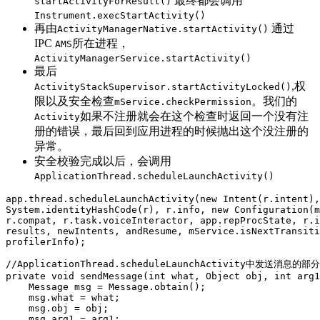
最终都会调用
startActivityForResult()
Instrument.execStartActivity()
再由
通过
ActivityManagerNative.startActivity()
IPC
所在进程，
AMS
ActivityManagerService.startActivity()
最后
,权
ActivityStackSupervisor.startActivityLocked()
限以及安全检查
。我们的
mService.checkPermission
如果不注册就会在这个检查时返回一个没有注
Activity
册的错误，最后回到应用进程的时候抛出这个没注册的
异常。
安全校验完成以后，会调用
ApplicationThread.scheduleLaunchActivity()
app
.
thread
.
scheduleLaunchActivity
(
new
Intent
(
r
.
intent
),
System
.
identityHashCode
(
r
),
r
.
info
,
new
Configuration
(
m
r
.
compat
,
r
.
task
.
voiceInteractor
,
app
.
repProcState
,
r
.
i
results
,
newIntents
,
andResume
,
mService
.
isNextTransiti
profilerInfo
);
//ApplicationThread.scheduleLaunchActivity中发送消
private
void
sendMessage
(
int
what
,
Object
obj
,
int
arg1
Message
msg
=
Message
.
obtain
();
msg
.
what
=
what
;
msg
.
obj
=
obj
;
msg
.
arg1
=
arg1
;