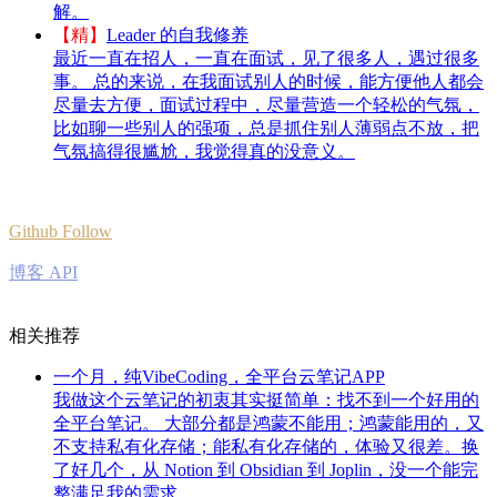
解。
【精】
Leader 的自我修养
最近一直在招人，一直在面试，见了很多人，遇过很多
事。 总的来说，在我面试别人的时候，能方便他人都会
尽量去方便，面试过程中，尽量营造一个轻松的气氛，
比如聊一些别人的强项，总是抓住别人薄弱点不放，把
气氛搞得很尴尬，我觉得真的没意义。
Github Follow
博客 API
相关推荐
一个月，纯VibeCoding，全平台云笔记APP
我做这个云笔记的初衷其实挺简单：找不到一个好用的
全平台笔记。 大部分都是鸿蒙不能用；鸿蒙能用的，又
不支持私有化存储；能私有化存储的，体验又很差。换
了好几个，从 Notion 到 Obsidian 到 Joplin，没一个能完
整满足我的需求。