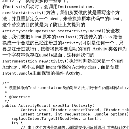
，就需要多做一些事了。
Activity
在
启动时，会调用
Activity
Instrumentation.
方法，我们所要做的就是重写这个方
execStartActivity()
法，并且重新定义一个intent，来替换掉原本代码中的intent，
这个替换的目的就是为了防止上文提到的
安全校
ActivityStackSupervisor.startActivityLocked()
验，我们要把 intent 原本的
方法传入的 class 给替
setClass()
换成一个合法的已经注册过的
(可以是任何一个，只
Activity
要是注册过就行)，接着将原本要启动的插件 Activity 类名作为
一个字符串保存在
里面，这样到我们的
Bundle
执行时判断如果是一个插件
Instrumentation.newActivity()
Activity，就不去创建 intent 传递的 Activity.class，而是创建
里面保留的插件 Activity。
Intent.Bundle
/**

 * 覆盖掉原始Instrumentation类的对应方法,用于插件内部跳转Activ
 *

 * @Override

 */
public
ActivityResult
execStartActivity
(
Context
who
,
IBinder
contextThread
,
IBinder
tok
Intent
intent
,
int
requestCode
,
Bundle
options
)
replaceIntentTargetIfNeed
(
who
,
intent
);
try
{
// 由于这个方法是隐藏的,因此需要使用反射调用;首先找到这