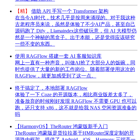
【精】
借助 API 手写一个 Transformer 架构
在当今AI时代，技术几乎是按周来涌现的。对于我这种
古老程序员来说，虽然是体验了不少AI产品，甚至自己
源码跑了 Dify，Llamaindex这些破玩意，但 AI 大模型仍
然是一个神秘的黑盒子。出于本能，还是觉得应该研究
一些不变的东西。
使用 RAGFlow 搭建一套 AI 客服知识库
网上一直有一种声音，叫做AI抢了大部分人的饭碗，同
时也提供了大量的新的工作岗位。随着部署使用这次的
RAGFlow，就更加感受到了这一点。
终于搞定了，本地部署 RAGFlow
体验了一下 Coze 的开源版本，相比商业版差太多了，
准备放弃的时候刚好发现 RAGFlow 不需要 GPU 也可以
跑，还只支持 x86，这不就是给我 NAS 空闲资源准备的
吗
【HarmonyOS】TheRouter 鸿蒙版新手入门
TheRouter 鸿蒙版是货拉拉基于HMRouter深度定制的开
源路由框架，提供了 Android、iOS、Harmony 三端高一