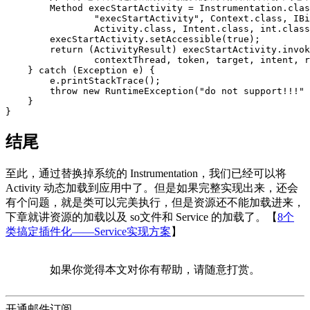
Method
execStartActivity
=
Instrumentation
.
clas
"execStartActivity"
,
Context
.
class
,
IBi
Activity
.
class
,
Intent
.
class
,
int
.
class
execStartActivity
.
setAccessible
(
true
);
return
(
ActivityResult
)
execStartActivity
.
invok
contextThread
,
token
,
target
,
intent
,
r
}
catch
(
Exception
e
)
{
e
.
printStackTrace
();
throw
new
RuntimeException
(
"do not support!!!"
}
}
结尾
至此，通过替换掉系统的 Instrumentation，我们已经可以将
Activity 动态加载到应用中了。但是如果完整实现出来，还会
有个问题，就是类可以完美执行，但是资源还不能加载进来，
下章就讲资源的加载以及 so文件和 Service 的加载了。【
8个
类搞定插件化——Service实现方案
】
如果你觉得本文对你有帮助，请随意打赏。
开通邮件订阅