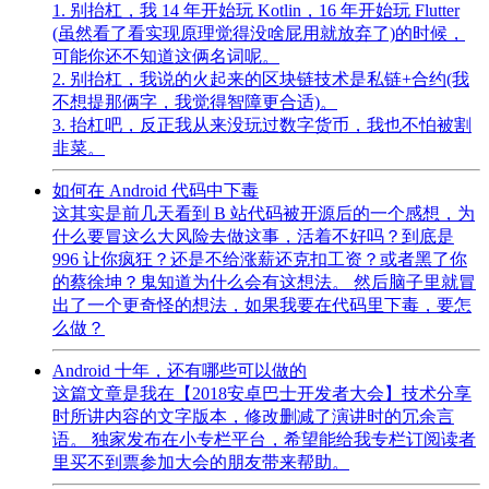
1. 别抬杠，我 14 年开始玩 Kotlin，16 年开始玩 Flutter
(虽然看了看实现原理觉得没啥屁用就放弃了)的时候，
可能你还不知道这俩名词呢。
2. 别抬杠，我说的火起来的区块链技术是私链+合约(我
不想提那俩字，我觉得智障更合适)。
3. 抬杠吧，反正我从来没玩过数字货币，我也不怕被割
韭菜。
如何在 Android 代码中下毒
这其实是前几天看到 B 站代码被开源后的一个感想，为
什么要冒这么大风险去做这事，活着不好吗？到底是
996 让你疯狂？还是不给涨薪还克扣工资？或者黑了你
的蔡徐坤？鬼知道为什么会有这想法。 然后脑子里就冒
出了一个更奇怪的想法，如果我要在代码里下毒，要怎
么做？
Android 十年，还有哪些可以做的
这篇文章是我在【2018安卓巴士开发者大会】技术分享
时所讲内容的文字版本，修改删减了演讲时的冗余言
语。 独家发布在小专栏平台，希望能给我专栏订阅读者
里买不到票参加大会的朋友带来帮助。