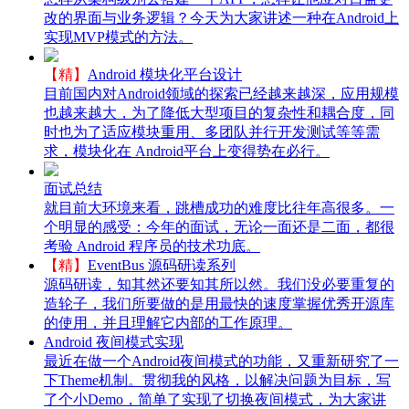
改的界面与业务逻辑？今天为大家讲述一种在Android上
实现MVP模式的方法。
【精】
Android 模块化平台设计
目前国内对Android领域的探索已经越来越深，应用规模
也越来越大，为了降低大型项目的复杂性和耦合度，同
时也为了适应模块重用、多团队并行开发测试等等需
求，模块化在 Android平台上变得势在必行。
面试总结
就目前大环境来看，跳槽成功的难度比往年高很多。一
个明显的感受：今年的面试，无论一面还是二面，都很
考验 Android 程序员的技术功底。
【精】
EventBus 源码研读系列
源码研读，知其然还要知其所以然。我们没必要重复的
造轮子，我们所要做的是用最快的速度掌握优秀开源库
的使用，并且理解它内部的工作原理。
Android 夜间模式实现
最近在做一个Android夜间模式的功能，又重新研究了一
下Theme机制。贯彻我的风格，以解决问题为目标，写
了个小Demo，简单了实现了切换夜间模式，为大家讲