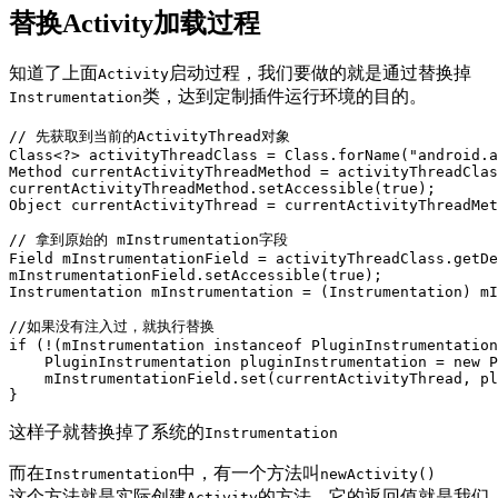
替换Activity加载过程
知道了上面
启动过程，我们要做的就是通过替换掉
Activity
类，达到定制插件运行环境的目的。
Instrumentation
// 先获取到当前的ActivityThread对象
Class
<?>
activityThreadClass
=
Class
.
forName
(
"android.a
Method
currentActivityThreadMethod
=
activityThreadClas
currentActivityThreadMethod
.
setAccessible
(
true
);
Object
currentActivityThread
=
currentActivityThreadMet
// 拿到原始的 mInstrumentation字段
Field
mInstrumentationField
=
activityThreadClass
.
getDe
mInstrumentationField
.
setAccessible
(
true
);
Instrumentation
mInstrumentation
=
(
Instrumentation
)
mI
//如果没有注入过，就执行替换
if
(!(
mInstrumentation
instanceof
PluginInstrumentation
PluginInstrumentation
pluginInstrumentation
=
new
P
mInstrumentationField
.
set
(
currentActivityThread
,
pl
}
这样子就替换掉了系统的
Instrumentation
而在
中，有一个方法叫
Instrumentation
newActivity()
这个方法就是实际创建
的方法，它的返回值就是我们
Activity