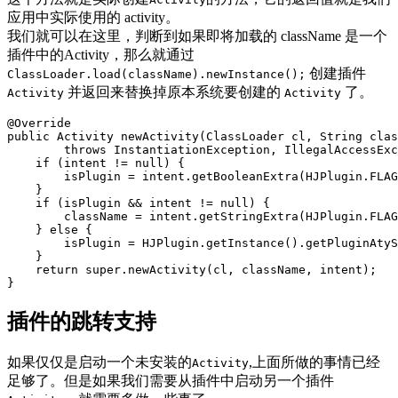
应用中实际使用的 activity。
我们就可以在这里，判断到如果即将加载的 className 是一个
插件中的Activity，那么就通过
创建插件
ClassLoader.load(className).newInstance();
并返回来替换掉原本系统要创建的
了。
Activity
Activity
@Override
public
Activity
newActivity
(
ClassLoader
cl
,
String
clas
throws
InstantiationException
,
IllegalAccessExc
if
(
intent
!=
null
)
{
isPlugin
=
intent
.
getBooleanExtra
(
HJPlugin
.
FLAG
}
if
(
isPlugin
&&
intent
!=
null
)
{
className
=
intent
.
getStringExtra
(
HJPlugin
.
FLAG
}
else
{
isPlugin
=
HJPlugin
.
getInstance
().
getPluginAtyS
}
return
super
.
newActivity
(
cl
,
className
,
intent
);
}
插件的跳转支持
如果仅仅是启动一个未安装的
,上面所做的事情已经
Activity
足够了。但是如果我们需要从插件中启动另一个插件