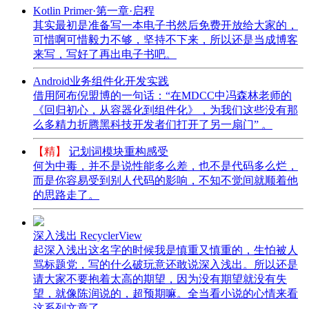
Kotlin Primer·第一章·启程
其实最初是准备写一本电子书然后免费开放给大家的，
可惜啊可惜毅力不够，坚持不下来，所以还是当成博客
来写，写好了再出电子书吧。
Android业务组件化开发实践
借用阿布倪盟博的一句话：“在MDCC中冯森林老师的
《回归初心，从容器化到组件化》，为我们这些没有那
么多精力折腾黑科技开发者们打开了另一扇门” 。
【精】
记划词模块重构感受
何为中毒，并不是说性能多么差，也不是代码多么烂，
而是你容易受到别人代码的影响，不知不觉间就顺着他
的思路走了。
深入浅出 RecyclerView
起深入浅出这名字的时候我是慎重又慎重的，生怕被人
骂标题党，写的什么破玩意还敢说深入浅出。所以还是
请大家不要抱着太高的期望，因为没有期望就没有失
望，就像陈润说的，超预期嘛。全当看小说的心情来看
这系列文章了。