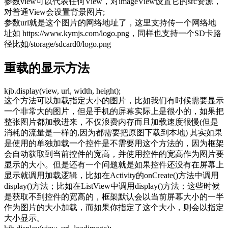
参数view可以代表任何View，对imageView设置它的src资源，
对普通View会设置背景图片;
参数url就是这个图片的网络地址了，这里支持传一个网络地
址如 https://www.kymjs.com/logo.png，同样也支持一个SD卡路
径比如/storage/sdcard0/logo.png
重载的显示方法
kjb.display(view, url, width, height);
这个方法可以加载指定大小的图片，比如我们有时候需要显示
一个非常大的图片，但是手机的屏幕实际上是很小的，如果把
整张图片都加载进来，不仅浪费内存而且加载速度很慢(但是
消耗的流量是一样的,因为都需要把原图下载到本地) 其实如果
是使用的单独加载一个控件是不需要用这个方法的，因为框架
会自动获取到当前控件的宽高，并使用控件的宽高作为图片要
显示的大小。但是还有一个问题就是如果控件还没有在屏幕上
显示就调用加载逻辑，比如在Activity的onCreate()方法中调用
display()方法；比如在ListView中调用display()方法；这些时候
是获取不到控件的宽高的，框架默认会以当前屏幕大小的一半
作为图片的大小加载，而如果你指定了这个大小，则会以指定
大小显示。