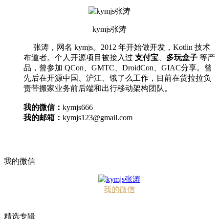
kymjs张涛
张涛，网名 kymjs。2012 年开始做开发，Kotlin 技术
布道者。个人开源项目被接入过
支付宝
、
多玩盒子
等产
品，曾参加 QCon、GMTC、DroidCon、GIAC分享。曾
先后在开源中国、沪江、饿了么工作，目前在货拉拉负
责带搬家业务前后端和出行移动架构团队。
我的微信：
kymjs666
我的邮箱：
kymjs123@gmail.com
我的微信
我的微信
精选专辑