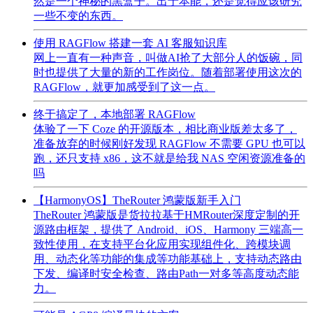
然是一个神秘的黑盒子。出于本能，还是觉得应该研究
一些不变的东西。
使用 RAGFlow 搭建一套 AI 客服知识库
网上一直有一种声音，叫做AI抢了大部分人的饭碗，同
时也提供了大量的新的工作岗位。随着部署使用这次的
RAGFlow，就更加感受到了这一点。
终于搞定了，本地部署 RAGFlow
体验了一下 Coze 的开源版本，相比商业版差太多了，
准备放弃的时候刚好发现 RAGFlow 不需要 GPU 也可以
跑，还只支持 x86，这不就是给我 NAS 空闲资源准备的
吗
【HarmonyOS】TheRouter 鸿蒙版新手入门
TheRouter 鸿蒙版是货拉拉基于HMRouter深度定制的开
源路由框架，提供了 Android、iOS、Harmony 三端高一
致性使用，在支持平台化应用实现组件化、跨模块调
用、动态化等功能的集成等功能基础上，支持动态路由
下发、编译时安全检查、路由Path一对多等高度动态能
力。