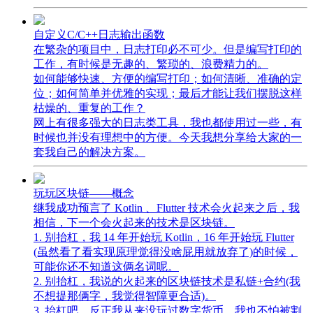
自定义C/C++日志输出函数
在繁杂的项目中，日志打印必不可少。但是编写打印的
工作，有时候是无趣的、繁琐的、浪费精力的。
如何能够快速、方便的编写打印；如何清晰、准确的定
位；如何简单并优雅的实现；最后才能让我们摆脱这样
枯燥的、重复的工作？
网上有很多强大的日志类工具，我也都使用过一些，有
时候也并没有理想中的方便。今天我想分享给大家的一
套我自己的解决方案。
玩玩区块链——概念
继我成功预言了 Kotlin 、Flutter 技术会火起来之后，我
相信，下一个会火起来的技术是区块链。
1. 别抬杠，我 14 年开始玩 Kotlin，16 年开始玩 Flutter
(虽然看了看实现原理觉得没啥屁用就放弃了)的时候，
可能你还不知道这俩名词呢。
2. 别抬杠，我说的火起来的区块链技术是私链+合约(我
不想提那俩字，我觉得智障更合适)。
3. 抬杠吧，反正我从来没玩过数字货币，我也不怕被割