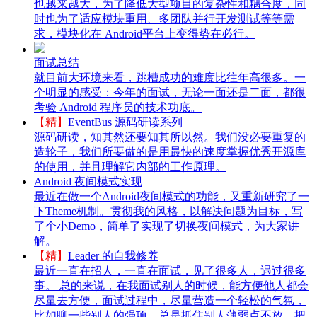
也越来越大，为了降低大型项目的复杂性和耦合度，同
时也为了适应模块重用、多团队并行开发测试等等需
求，模块化在 Android平台上变得势在必行。
面试总结
就目前大环境来看，跳槽成功的难度比往年高很多。一
个明显的感受：今年的面试，无论一面还是二面，都很
考验 Android 程序员的技术功底。
【精】
EventBus 源码研读系列
源码研读，知其然还要知其所以然。我们没必要重复的
造轮子，我们所要做的是用最快的速度掌握优秀开源库
的使用，并且理解它内部的工作原理。
Android 夜间模式实现
最近在做一个Android夜间模式的功能，又重新研究了一
下Theme机制。贯彻我的风格，以解决问题为目标，写
了个小Demo，简单了实现了切换夜间模式，为大家讲
解。
【精】
Leader 的自我修养
最近一直在招人，一直在面试，见了很多人，遇过很多
事。 总的来说，在我面试别人的时候，能方便他人都会
尽量去方便，面试过程中，尽量营造一个轻松的气氛，
比如聊一些别人的强项，总是抓住别人薄弱点不放，把