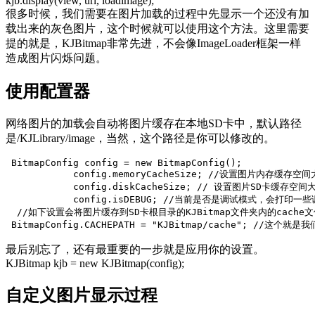
kjb.display(view, url, loadimage);
很多时候，我们需要在图片加载的过程中先显示一个还没有加
载出来的灰色图片，这个时候就可以使用这个方法。这里需要
提的就是，KJBitmap非常先进，不会像ImageLoader框架一样
造成图片闪烁问题。
使用配置器
网络图片的加载会自动将图片缓存在本地SD卡中，默认路径
是/KJLibrary/image，当然，这个路径是你可以修改的。
BitmapConfig
config
=
new
BitmapConfig
();
config
.
memoryCacheSize
;
//设置图片内存缓存空间
config
.
diskCacheSize
;
// 设置图片SD卡缓存空间大
config
.
isDEBUG
;
//当前是否是调试模式，会打印一些调
//如下设置会将图片缓存到SD卡根目录的KJBitmap文件夹内的cache
BitmapConfig
.
CACHEPATH
=
"KJBitmap/cache"
;
//这个就是我
最后别忘了，还有最重要的一步就是应用你的设置。
KJBitmap kjb = new KJBitmap(config);
自定义图片显示过程