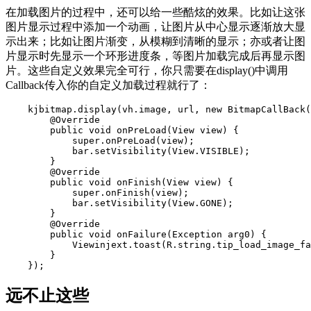
在加载图片的过程中，还可以给一些酷炫的效果。比如让这张
图片显示过程中添加一个动画，让图片从中心显示逐渐放大显
示出来；比如让图片渐变，从模糊到清晰的显示；亦或者让图
片显示时先显示一个环形进度条，等图片加载完成后再显示图
片。这些自定义效果完全可行，你只需要在display()中调用
Callback传入你的自定义加载过程就行了：
kjbitmap
.
display
(
vh
.
image
,
url
,
new
BitmapCallBack
(
@Override
public
void
onPreLoad
(
View
view
)
{
super
.
onPreLoad
(
view
);
bar
.
setVisibility
(
View
.
VISIBLE
);
}
@Override
public
void
onFinish
(
View
view
)
{
super
.
onFinish
(
view
);
bar
.
setVisibility
(
View
.
GONE
);
}
@Override
public
void
onFailure
(
Exception
arg0
)
{
Viewinjext
.
toast
(
R
.
string
.
tip_load_image_fa
}
});
远不止这些