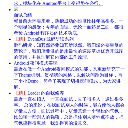
求，模块化在 Android平台上变得势在必行。
面试总结
就目前大环境来看，跳槽成功的难度比往年高很多。一
个明显的感受：今年的面试，无论一面还是二面，都很
考验 Android 程序员的技术功底。
【精】
EventBus 源码研读系列
源码研读，知其然还要知其所以然。我们没必要重复的
造轮子，我们所要做的是用最快的速度掌握优秀开源库
的使用，并且理解它内部的工作原理。
Android 夜间模式实现
最近在做一个Android夜间模式的功能，又重新研究了一
下Theme机制。贯彻我的风格，以解决问题为目标，写
了个小Demo，简单了实现了切换夜间模式，为大家讲
解。
【精】
Leader 的自我修养
最近一直在招人，一直在面试，见了很多人，遇过很多
事。 总的来说，在我面试别人的时候，能方便他人都会
尽量去方便，面试过程中，尽量营造一个轻松的气氛，
比如聊一些别人的强项，总是抓住别人薄弱点不放，把
气氛搞得很尴尬，我觉得真的没意义。