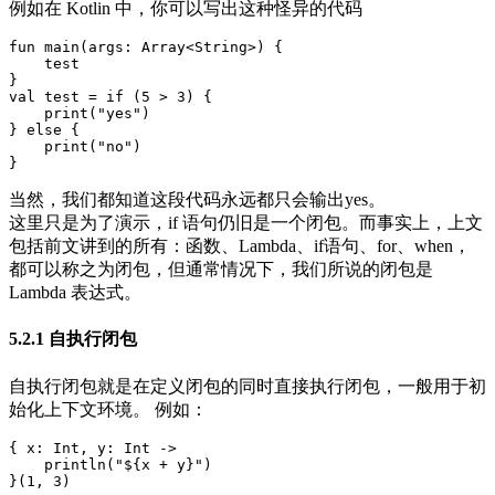
例如在 Kotlin 中，你可以写出这种怪异的代码
fun
main
(
args
:
Array
<
String
>)
{
test
}
val
test
=
if
(
5
>
3
)
{
print
(
"yes"
)
}
else
{
print
(
"no"
)
}
当然，我们都知道这段代码永远都只会输出yes。
这里只是为了演示，if 语句仍旧是一个闭包。而事实上，上文
包括前文讲到的所有：函数、Lambda、if语句、for、when，
都可以称之为闭包，但通常情况下，我们所说的闭包是
Lambda 表达式。
5.2.1 自执行闭包
自执行闭包就是在定义闭包的同时直接执行闭包，一般用于初
始化上下文环境。 例如：
{
x
:
Int
,
y
:
Int
->
println
(
"${x + y}"
)
}(
1
,
3
)