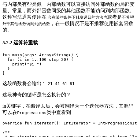
与内部类有些类似，内部函数可以直接访问外部函数的局部变
量、常量，而外部函数同级的其他函数不能访问到内部函数。
这种写法通常使用在
或者是
会在某些条件下触发递归的方法内
不希望
，在一般情况下是不推荐使用嵌套函数
外部其他函数访问到的函数
的。
5.2.2 运算符重载
fun
main
(
args
:
Array
<
String
>)
{
for
(
i
in
1
..
100
step
20
)
{
print
(
"$i "
)
}
}
这段函数将会输出
1 21 41 61 81
这段神奇的循环是怎么执行的？
in关键字，在编译以后，会被翻译为一个迭代器方法，其源码
可以在
类中查看到
Progressions
override
fun
iterator
():
IntIterator
=
IntProgressionIt
/**

 * An iterator over a progression of values of type `In