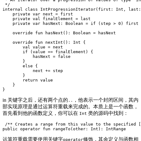
 */
internal
class
IntProgressionIterator
(
first
:
Int
,
last
:
private
var
next
=
first
private
val
finalElement
=
last
private
var
hasNext
:
Boolean
=
if
(
step
>
0
)
first
override
fun
hasNext
():
Boolean
=
hasNext
override
fun
nextInt
():
Int
{
val
value
=
next
if
(
value
==
finalElement
)
{
hasNext
=
false
}
else
{
next
+=
step
}
return
value
}
}
in 关键字之后，还有两个点的
，他表示一个封闭区间，其内
..
部实现原理是通过运算符重载来完成的。本质上是一个函数，
首先看到他的函数定义，你可以在
类的源码中找到：
Int
/** Creates a range from this value to the specified [
public
operator
fun
rangeTo
(
other
:
Int
):
IntRange
运算符重载需要使用关键字
修饰，其余定义与函数相
operator