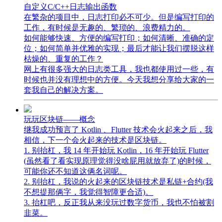
自定义C/C++日志输出函数
在繁杂的项目中，日志打印必不可少。但是编写打印的
工作，有时候是无趣的、繁琐的、浪费精力的。
如何能够快速、方便的编写打印；如何清晰、准确的定
位；如何简单并优雅的实现；最后才能让我们摆脱这样
枯燥的、重复的工作？
网上有很多强大的日志类工具，我也都使用过一些，有
时候也并没有理想中的方便。今天我想分享给大家的一
套我自己的解决方案。
玩玩区块链——概念
继我成功预言了 Kotlin 、Flutter 技术会火起来之后，我
相信，下一个会火起来的技术是区块链。
1. 别抬杠，我 14 年开始玩 Kotlin，16 年开始玩 Flutter
(虽然看了看实现原理觉得没啥屁用就放弃了)的时候，
可能你还不知道这俩名词呢。
2. 别抬杠，我说的火起来的区块链技术是私链+合约(我
不想提那俩字，我觉得智障更合适)。
3. 抬杠吧，反正我从来没玩过数字货币，我也不怕被割
韭菜。