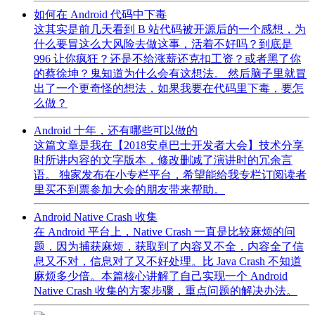
如何在 Android 代码中下毒
这其实是前几天看到 B 站代码被开源后的一个感想，为
什么要冒这么大风险去做这事，活着不好吗？到底是
996 让你疯狂？还是不给涨薪还克扣工资？或者黑了你
的蔡徐坤？鬼知道为什么会有这想法。 然后脑子里就冒
出了一个更奇怪的想法，如果我要在代码里下毒，要怎
么做？
Android 十年，还有哪些可以做的
这篇文章是我在【2018安卓巴士开发者大会】技术分享
时所讲内容的文字版本，修改删减了演讲时的冗余言
语。 独家发布在小专栏平台，希望能给我专栏订阅读者
里买不到票参加大会的朋友带来帮助。
Android Native Crash 收集
在 Android 平台上，Native Crash 一直是比较麻烦的问
题，因为捕获麻烦，获取到了内容又不全，内容全了信
息又不对，信息对了又不好处理。比 Java Crash 不知道
麻烦多少倍。本篇核心讲解了自己实现一个 Android
Native Crash 收集的方案步骤，重点问题的解决办法。