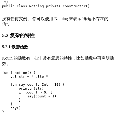
 */
public
class
Nothing
private
constructor
()
没有任何实例。 你可以使用 Nothing 来表示“永远不存在的
值”.
5.2 复杂的特性
5.2.1 嵌套函数
Kotlin 的函数有一些非常有意思的特性，比如函数中再声明函
数。
fun
function
()
{
val
str
=
"hello!"
fun
say
(
count
:
Int
=
10
)
{
println
(
str
)
if
(
count
>
0
)
{
say
(
count
-
1
)
}
}
say
()
}