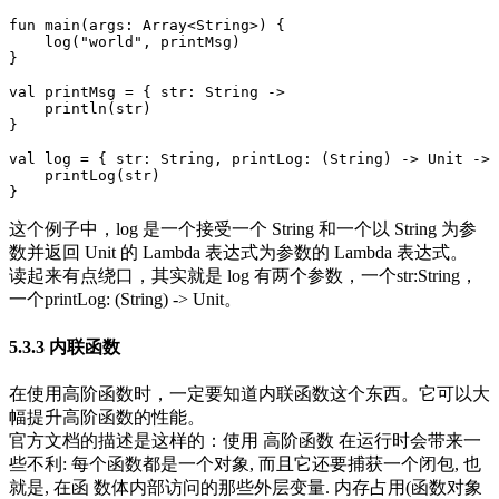
fun
main
(
args
:
Array
<
String
>)
{
log
(
"world"
,
printMsg
)
}
val
printMsg
=
{
str
:
String
->
println
(
str
)
}
val
log
=
{
str
:
String
,
printLog
:
(
String
)
->
Unit
->
printLog
(
str
)
}
这个例子中，log 是一个接受一个 String 和一个以 String 为参
数并返回 Unit 的 Lambda 表达式为参数的 Lambda 表达式。
读起来有点绕口，其实就是 log 有两个参数，一个str:String，
一个printLog: (String) -> Unit。
5.3.3 内联函数
在使用高阶函数时，一定要知道内联函数这个东西。它可以大
幅提升高阶函数的性能。
官方文档的描述是这样的：使用 高阶函数 在运行时会带来一
些不利: 每个函数都是一个对象, 而且它还要捕获一个闭包, 也
就是, 在函 数体内部访问的那些外层变量. 内存占用(函数对象