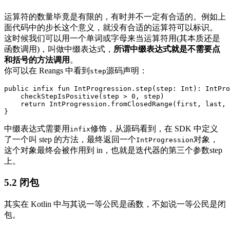
运算符的数量毕竟是有限的，有时并不一定有合适的。例如上
面代码中的步长这个意义，就没有合适的运算符可以标识。
这时候我们可以用一个单词或字母来当运算符用(其本质还是
函数调用)，叫做中缀表达式，
所谓中缀表达式就是不需要点
和括号的方法调用
。
你可以在 Reangs 中看到
源码声明：
step
public
infix
fun
IntProgression
.
step
(
step
:
Int
):
IntPro
checkStepIsPositive
(
step
>
0
,
step
)
return
IntProgression
.
fromClosedRange
(
first
,
last
,
}
中缀表达式需要用
修饰，从源码看到，在 SDK 中定义
infix
了一个叫 step 的方法，最终返回一个
对象，
IntProgression
这个对象最终会被作用到 in，也就是迭代器的第三个参数step
上。
5.2 闭包
其实在 Kotlin 中与其说一等公民是函数，不如说一等公民是闭
包。