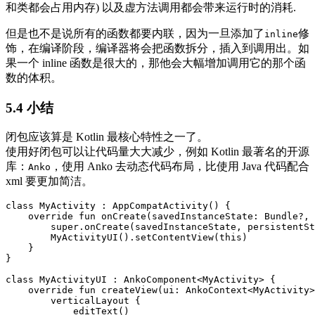
和类都会占用内存) 以及虚方法调用都会带来运行时的消耗.
但是也不是说所有的函数都要内联，因为一旦添加了
修
inline
饰，在编译阶段，编译器将会把函数拆分，插入到调用出。如
果一个 inline 函数是很大的，那他会大幅增加调用它的那个函
数的体积。
5.4 小结
闭包应该算是 Kotlin 最核心特性之一了。
使用好闭包可以让代码量大大减少，例如 Kotlin 最著名的开源
库：
，使用 Anko 去动态代码布局，比使用 Java 代码配合
Anko
xml 要更加简洁。
class
MyActivity
:
AppCompatActivity
()
{
override
fun
onCreate
(
savedInstanceState
:
Bundle
?,
super
.
onCreate
(
savedInstanceState
,
persistentSt
MyActivityUI
().
setContentView
(
this
)
}
}
class
MyActivityUI
:
AnkoComponent
<
MyActivity
>
{
override
fun
createView
(
ui
:
AnkoContext
<
MyActivity
>
verticalLayout
{
editText
()