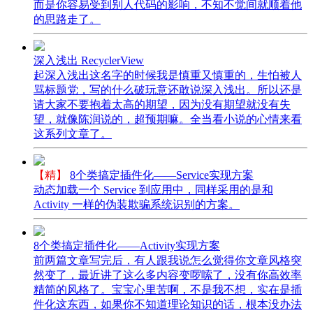
而是你容易受到别人代码的影响，不知不觉间就顺着他
的思路走了。
深入浅出 RecyclerView
起深入浅出这名字的时候我是慎重又慎重的，生怕被人
骂标题党，写的什么破玩意还敢说深入浅出。所以还是
请大家不要抱着太高的期望，因为没有期望就没有失
望，就像陈润说的，超预期嘛。全当看小说的心情来看
这系列文章了。
【精】
8个类搞定插件化——Service实现方案
动态加载一个 Service 到应用中，同样采用的是和
Activity 一样的伪装欺骗系统识别的方案。
8个类搞定插件化——Activity实现方案
前两篇文章写完后，有人跟我说怎么觉得你文章风格突
然变了，最近讲了这么多内容变啰嗦了，没有你高效率
精简的风格了。宝宝心里苦啊，不是我不想，实在是插
件化这东西，如果你不知道理论知识的话，根本没办法