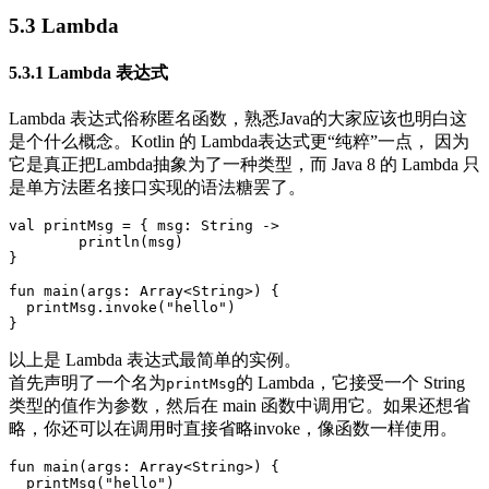
5.3 Lambda
5.3.1 Lambda 表达式
Lambda 表达式俗称匿名函数，熟悉Java的大家应该也明白这
是个什么概念。Kotlin 的 Lambda表达式更“纯粹”一点， 因为
它是真正把Lambda抽象为了一种类型，而 Java 8 的 Lambda 只
是单方法匿名接口实现的语法糖罢了。
val
printMsg
=
{
msg
:
String
->
println
(
msg
)
}
fun
main
(
args
:
Array
<
String
>)
{
printMsg
.
invoke
(
"hello"
)
}
以上是 Lambda 表达式最简单的实例。
首先声明了一个名为
的 Lambda，它接受一个 String
printMsg
类型的值作为参数，然后在 main 函数中调用它。如果还想省
略，你还可以在调用时直接省略invoke，像函数一样使用。
fun
main
(
args
:
Array
<
String
>)
{
printMsg
(
"hello"
)