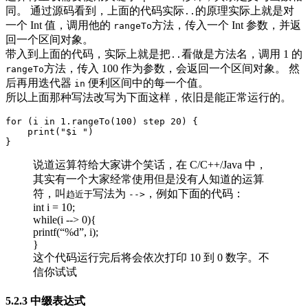
同。 通过源码看到，上面的代码实际
的原理实际上就是对
..
一个 Int 值，调用他的
方法，传入一个 Int 参数，并返
rangeTo
回一个区间对象。
带入到上面的代码，实际上就是把
看做是方法名，调用 1 的
..
方法，传入 100 作为参数，会返回一个区间对象。 然
rangeTo
后再用迭代器
便利区间中的每一个值。
in
所以上面那种写法改写为下面这样，依旧是能正常运行的。
for
(
i
in
1
.
rangeTo
(
100
)
step
20
)
{
print
(
"$i "
)
}
说道运算符给大家讲个笑话，在 C/C++/Java 中，
其实有一个大家经常使用但是没有人知道的运算
符，叫
写法为
，例如下面的代码：
趋近于
-->
int i = 10;
while(i --> 0){
printf(“%d”, i);
}
这个代码运行完后将会依次打印 10 到 0 数字。不
信你试试
5.2.3 中缀表达式