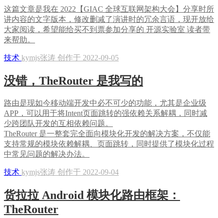
这篇文章是我在 2022【GIAC 全球互联网架构大会】分享时所
讲内容的文字版本，修改删减了演讲时的冗余言语，现开放给
大家阅读，希望能给买不到票参加分享的 开源实验室 读者带
来帮助。
技术
kymjs张涛 创作于 2022-09-05
没错，TheRouter 是我写的
路由是现如今移动端开发中必不可少的功能，尤其是企业级
APP，可以用于将Intent页面跳转的强依赖关系解耦，同时减
少跨团队开发的互相依赖问题。
TheRouter 是一整套完全面向模块化开发的解决方案，不仅能
支持常规的模块依赖解耦、页面跳转，同时提供了模块化过程
中常见问题的解决办法。
技术
kymjs张涛 创作于 2022-09-04
货拉拉 Android 模块化路由框架：
TheRouter