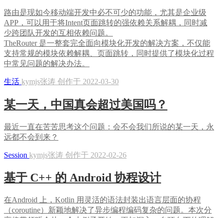
路由是现如今移动端开发中必不可少的功能，尤其是企业级
APP，可以用于将Intent页面跳转的强依赖关系解耦，同时减
少跨团队开发的互相依赖问题。
TheRouter 是一整套完全面向模块化开发的解决方案，不仅能
支持常规的模块依赖解耦、页面跳转，同时提供了模块化过程
中常见问题的解决办法。
生活
kymjs张涛 创作于 2022-03-30
某一天，中国真会超过美国吗？
最近一直在苦苦思考这个问题：会不会我们所说的某一天，永
远都不会到来？
Session
kymjs张涛 创作于 2022-02-26
基于 C++ 的 Android 协程设计
在Android 上，Kotlin 用灵活的语法封装出语言层面的协程
（coroutine）新颖地解决了异步编程编码复杂的问题。本次分