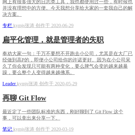
网上有很多强大的日志类工具，我也都使用过一些，有时候也
并没有理想中的方便。今天我想分享给大家的一套我自己的解
决方案。
专栏
kymjs张涛 创作于 2020-06-29
扁平化管理，就是管理者的失职
奉劝大家一句：千万不要想不开跑去小公司，尤其是在大厂已
经做到高P的，即便小公司给你的许诺更好。因为在小公司呆
久了你会发现只可能有两种变化，要么脾气会变的越来越暴
躁，要么整个人变得越来越佛系。
Leader
kymjs张涛 创作于 2020-05-29
再聊 Git Flow
最近定了一些团队标准的东西，刚好聊到了 Git Flow 这个
事，可以拿出来分享一下。
笔记
kymjs张涛 创作于 2020-03-19