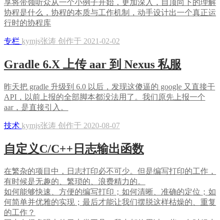
享将带领听众从一个小例子开始，更加深入，自顶向下的理解
协程是什么，协程的本质与工作机制，动手设计出一个真正运
行时的协程库
专栏
kymjs张涛 创作于 2021-02-02
Gradle 6.X 上传 aar 到 Nexus 私服
昨天把 gradle 升级到 6.0 以后，发现这傻逼的 google 又直接干
API，以前上报的全部脚本都没法用了。我们原先上报一个
aar，是直接引入。
技术
kymjs张涛 创作于 2020-08-07
自定义C/C++日志输出函数
在繁杂的项目中，日志打印必不可少。但是编写打印的工作，
有时候是无趣的、繁琐的、浪费精力的。
如何能够快速、方便的编写打印；如何清晰、准确的定位；如
何简单并优雅的实现；最后才能让我们摆脱这样枯燥的、重复
的工作？