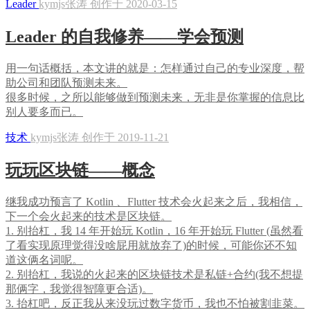
Leader
kymjs张涛 创作于 2020-03-15
Leader 的自我修养——学会预测
用一句话概括，本文讲的就是：怎样通过自己的专业深度，帮
助公司和团队预测未来。
很多时候，之所以能够做到预测未来，无非是你掌握的信息比
别人要多而已。
技术
kymjs张涛 创作于 2019-11-21
玩玩区块链——概念
继我成功预言了 Kotlin 、Flutter 技术会火起来之后，我相信，
下一个会火起来的技术是区块链。
1. 别抬杠，我 14 年开始玩 Kotlin，16 年开始玩 Flutter (虽然看
了看实现原理觉得没啥屁用就放弃了)的时候，可能你还不知
道这俩名词呢。
2. 别抬杠，我说的火起来的区块链技术是私链+合约(我不想提
那俩字，我觉得智障更合适)。
3. 抬杠吧，反正我从来没玩过数字货币，我也不怕被割韭菜。