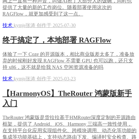
网上一直有一种声音，叫做AI抢了大部分人的饭碗，同时也
提供了大量的新的工作岗位。随着部署使用这次的
RAGFlow，就更加感受到了这一点。
技术
kymjs张涛 创作于 2025-07-30
终于搞定了，本地部署 RAGFlow
体验了一下 Coze 的开源版本，相比商业版差太多了，准备放
弃的时候刚好发现 RAGFlow 不需要 GPU 也可以跑，还只支
持 x86，这不就是给我 NAS 空闲资源准备的吗
技术
kymjs张涛 创作于 2025-03-23
【HarmonyOS】TheRouter 鸿蒙版新手
入门
TheRouter 鸿蒙版是货拉拉基于HMRouter深度定制的开源路由
框架，提供了 Android、iOS、Harmony 三端高一致性使用，
在支持平台化应用实现组件化、跨模块调用、动态化等功能的
集成等功能基础上，支持动态路由下发、编译时安全检查、路