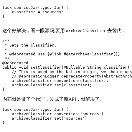
task
sourcesJar
(
type:
Jar
)
{
classifier
=
'sources'
}
这个好解决，看一眼源码,要用
去替代：
archiveClassifier
/**

 * Sets the classifier.

 *

 * @deprecated Use {@link #getArchiveClassifier()}

 */
@Deprecated
public
void
setClassifier
(
@Nullable
String
classifier
)
// This is used by the Kotlin plugin, we should up
// DeprecationLogger.deprecateProperty(AbstractArch
archiveClassifier
.
convention
(
classifier
);
archiveClassifier
.
set
(
classifier
);
}
内部就是做了个代理，改成了新API，就解决了。
task
sourcesJar
(
type:
Jar
)
{
archiveClassifier
.
convention
(
'sources'
)
archiveClassifier
.
set
(
'sources'
)
}