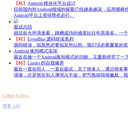
【精】
Android 模块化平台设计
目前国内对Android领域的探索已经越来越深，应用
Android平台上变得势在必行。
面试总结
就目前大环境来看，跳槽成功的难度比往年高很多。一个明显
【精】
EventBus 源码研读系列
源码研读，知其然还要知其所以然。我们没必要重复的造
Android 夜间模式实现
最近在做一个Android夜间模式的功能，又重新研究了
【精】
Leader 的自我修养
最近一直在招人，一直在面试，见了很多人，遇过很多事
强项，总是抓住别人薄弱点不放，把气氛搞得很尴尬，我
Github Follow
博客 API