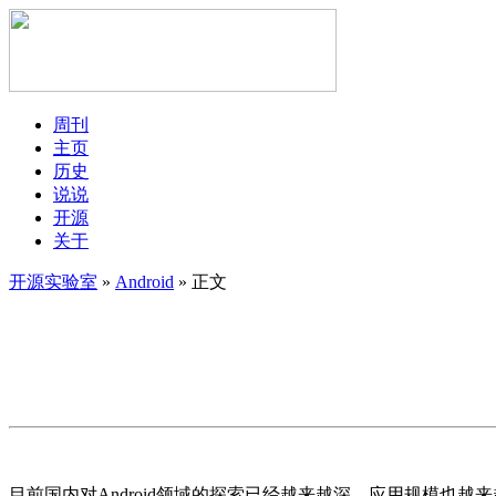
周刊
主页
历史
说说
开源
关于
开源实验室
»
Android
» 正文
目前国内对Android领域的探索已经越来越深，应用规模也越