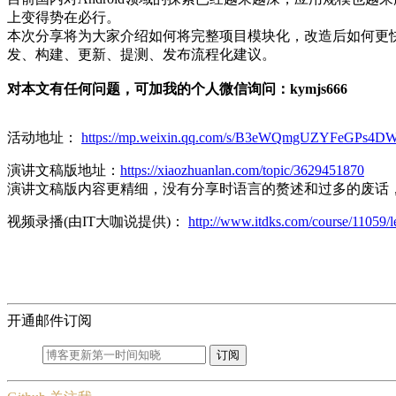
上变得势在必行。
本次分享将为大家介绍如何将完整项目模块化，改造后如何更
发、构建、更新、提测、发布流程化建议。
对本文有任何问题，可加我的个人微信询问：kymjs666
活动地址：
https://mp.weixin.qq.com/s/B3eWQmgUZYFeGPs4D
演讲文稿版地址：
https://xiaozhuanlan.com/topic/3629451870
演讲文稿版内容更精细，没有分享时语言的赘述和过多的废话，
视频录播(由IT大咖说提供)：
http://www.itdks.com/course/11059/
开通邮件订阅
订阅