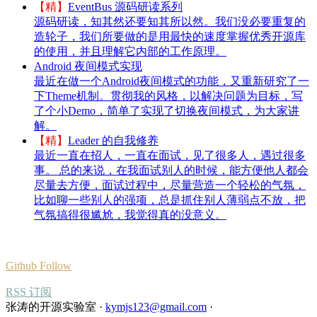
【精】
EventBus 源码研读系列
源码研读，知其然还要知其所以然。我们没必要重复的
造轮子，我们所要做的是用最快的速度掌握优秀开源库
的使用，并且理解它内部的工作原理。
Android 夜间模式实现
最近在做一个Android夜间模式的功能，又重新研究了一
下Theme机制。贯彻我的风格，以解决问题为目标，写
了个小Demo，简单了实现了切换夜间模式，为大家讲
解。
【精】
Leader 的自我修养
最近一直在招人，一直在面试，见了很多人，遇过很多
事。 总的来说，在我面试别人的时候，能方便他人都会
尽量去方便，面试过程中，尽量营造一个轻松的气氛，
比如聊一些别人的强项，总是抓住别人薄弱点不放，把
气氛搞得很尴尬，我觉得真的没意义。
Github Follow
RSS 订阅
张涛的开源实验室
·
kymjs123@gmail.com
·