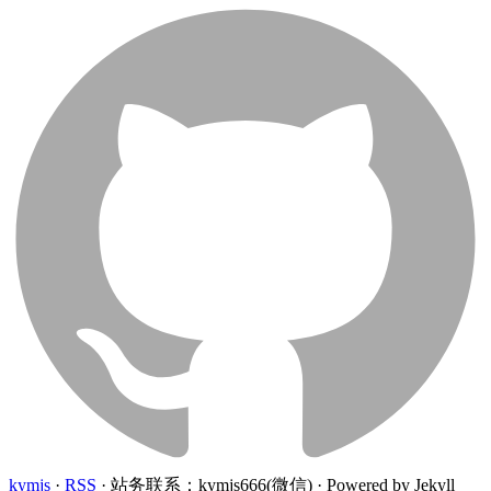
kymjs
·
RSS
·
站务联系：kymjs666(微信)
·
Powered by Jekyll